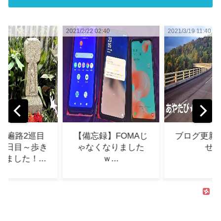
2021/2/22 02:40
2021/3/19 11:40
2021/5
【備忘録】FOMAじ
ブログ更新のお知ら
し
ゃなくなりました
せ...
ｗ...