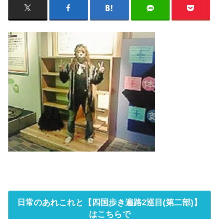
日常のあれこれと【四国歩き遍路2巡目(第二部)】
はこちらで