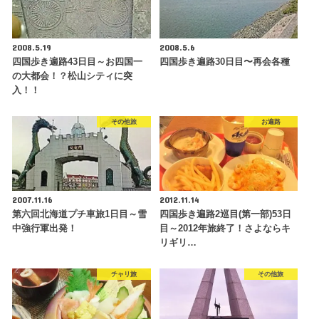
2008.5.19
2008.5.6
四国歩き遍路43日目～お四国一
四国歩き遍路30日目〜再会各種
の大都会！？松山シティに突
入！！
その他旅
お遍路
2007.11.16
2012.11.14
第六回北海道プチ車旅1日目～雪
四国歩き遍路2巡目(第一部)53日
中強行軍出発！
目～2012年旅終了！さよならキ
リギリ…
チャリ旅
その他旅