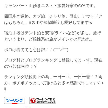
キャンパー・山歩きニスト・旅愛好家のAYAです。
四国歩き遍路、カブ旅、チャリ旅、登山。アウトドア
はもちろん、Bスポや箱物施設も愛好してますｗ
宿泊手段はテント泊と安宿(ライハなど)が多し。旅行
というより、ど根性系の旅がメインかと思われ。
ボロは着てても心は錦！！(￣▽￣)
ブログ村とブログランキングに登録してま～す。現在
のﾜﾀｸｼは何位！？
ランキング順位向上の為、一日一回、一日一善！？両
方、ポチポチッとして頂けると多々感謝です。○┓ﾍﾟｺ
ﾘ