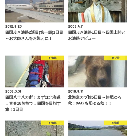
2012.9.23
2008.4.7
四国歩き遍路2巡目(第一部)1日目
四国歩き遍路1日目〜四国上陸と
～お大師さんをお迎えに！
お遍路デビュー
お遍路
カブ旅
2008.3.31
2010.9.11
四国八十八カ所！まずは北海道
北海道カブ旅5日目～熊肥ゆる
→青春18切符で→四国を目指す
秋！ﾜﾀｸｼも肥ゆる秋！！
旅！1日目
お遍路
お遍路