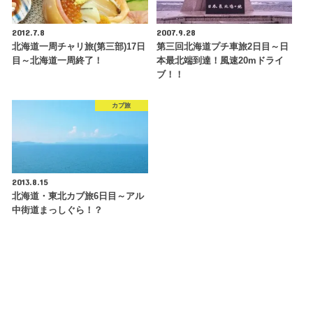
2012.7.8
2007.9.28
北海道一周チャリ旅(第三部)17日
第三回北海道プチ車旅2日目～日
目～北海道一周終了！
本最北端到達！風速20mドライ
ブ！！
カブ旅
2013.8.15
北海道・東北カブ旅6日目～アル
中街道まっしぐら！？