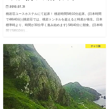
2010.07.31
桃岩荘ユースホステルにて起床！ 桃岩時間5時10分起床。(日本時間
で4時40分) (桃岩荘では、桃岩トンネルを超えると時差が発生。日本
標準時より、時間が30分早く進み始めます) 5時40分に朝食。(日本時
間で5時10分)…
チャリ旅