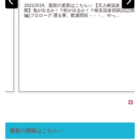
入！】超能力の宿！自分の霊体発見の
人
宿！？...
(前
★関西国際空港のベンチにて起床！ 4/26 続きをみる
最新の情報はこちら～