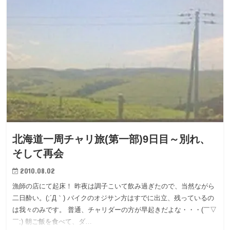
北海道一周チャリ旅(第一部)9日目～別れ、
そして再会
2010.08.02
漁師の店にて起床！ 昨夜は調子こいて飲み過ぎたので、当然ながら
二日酔い。(;´Д｀) バイクのオジサン方はすでに出立、残っているの
は我々のみです。 普通、チャリダーの方が早起きだよな・・・(￣▽
￣;) 朝ご飯を食べて、ダ…