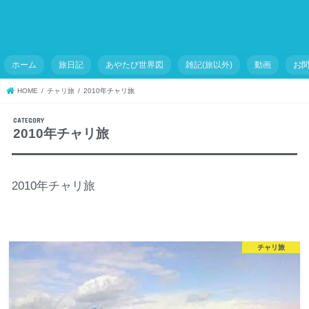
ホーム
旅日記
あやたび世界図
雑記(旅以外)
動画
お
HOME
チャリ旅
2010年チャリ旅
2010年チャリ旅
2010年チャリ旅
チャリ旅