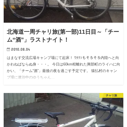
北海道一周チャリ旅(第一部)11日目～「チー
ム“酒”」ラストナイト！
2010.08.04
はまなす交流広場キャンプ場にて起床！ ﾜﾀｸｼもそろそろ内陸へと向
かわねばならぬ身・・・。 今日は60km程離れた興部町のライハに向
かい、「チーム“酒”」最後の夜を過ごす予定です。 猿払村のキャン
プ場に連泊中のゆうちゃん…
チャリ旅