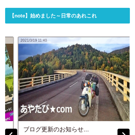
【note】始めました～日常のあれこれ
2021/3/16 07:23
四国歩き遍路2巡目(第二部)2日目～【潜