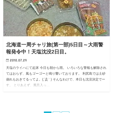
北海道一周チャリ旅(第一部)5日目～大雨警
報発令中！天塩沈没2日目。
2010.07.29
天塩のライハにて起床 今日も朝から雨。 いろいろな警報も解除され
てはおらず、風もゴーゴーと鳴り響いております。 利尻島では土砂
崩れもおきてるってよ。(;´Д｀) そんなわけで、本日も沈没決定でー
す。 とりあえず、風呂入っ…