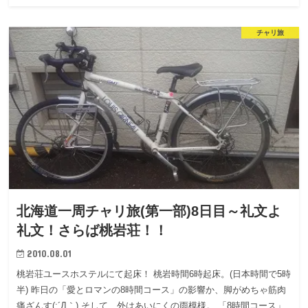
チャリ旅
北海道一周チャリ旅(第一部)8日目～礼文よ
礼文！さらば桃岩荘！！
2010.08.01
桃岩荘ユースホステルにて起床！ 桃岩時間6時起床。(日本時間で5時
半) 昨日の「愛とロマンの8時間コース」の影響か、脚がめちゃ筋肉
痛ざんす(;´Д｀) そして、外はあいにくの雨模様。 「8時間コース」