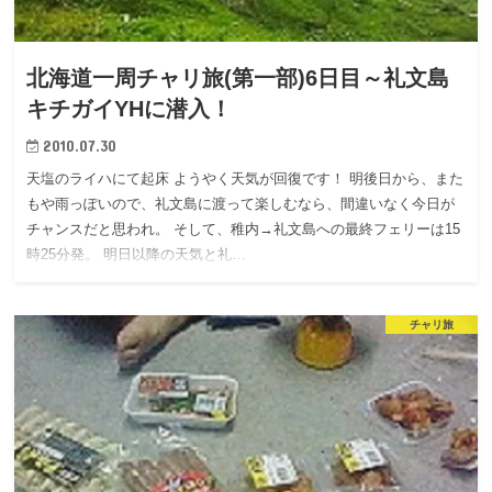
北海道一周チャリ旅(第一部)6日目～礼文島
キチガイYHに潜入！
2010.07.30
天塩のライハにて起床 ようやく天気が回復です！ 明後日から、また
もや雨っぽいので、礼文島に渡って楽しむなら、間違いなく今日が
チャンスだと思われ。 そして、稚内→礼文島への最終フェリーは15
時25分発。 明日以降の天気と礼…
チャリ旅