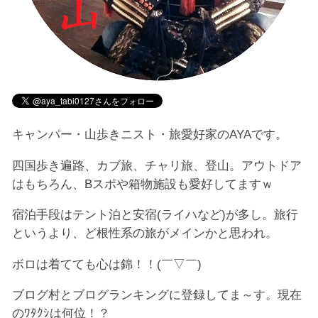
キャンパー・山歩きニスト・旅愛好家のAYAです。
四国歩き遍路、カブ旅、チャリ旅、登山。アウトドア
はもちろん、Bスポや箱物施設も愛好してますｗ
宿泊手段はテント泊と安宿(ライハなど)が多し。旅行
というより、ど根性系の旅がメインかと思われ。
ボロは着てても心は錦！！(￣▽￣)
ブログ村とブログランキングに登録してま～す。現在
のﾜﾀｸｼは何位！？