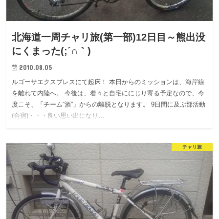
北海道一周チャリ旅(第一部)12日目～熊出没
にくまった(;´∩｀)
2010.08.05
ルゴーサエクスプレスにて起床！ 本日からのミッションは、海岸線
を離れて内陸へ。 今後は、着々と自宅ににじり寄る予定なので、今
度こそ、「チーム“酒”」からの離脱となります。 9日間に及ぶ部活動
(合宿)・・・良い思い出になり…
チャリ旅