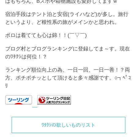
はもちろん、Bスポや箱物施設も愛好してますｗ
宿泊手段はテント泊と安宿(ライハなど)が多し。旅行
というより、ど根性系の旅がメインかと思われ。
ボロは着てても心は錦！！(￣▽￣)
ブログ村とブログランキングに登録してま～す。現在
のﾜﾀｸｼは何位！？
ランキング順位向上の為、一日一回、一日一善！？両
方、ポチポチッとして頂けると多々感謝です。○┓ﾍﾟｺ
ﾘ
ﾜﾀｸｼの欲しいものリスト