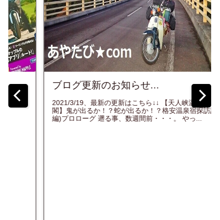
四国歩き遍路2巡目(第二部)2日目～【潜
入！】超能力の宿！自分の霊体発見の
宿！？...
前
★関西国際空港のベンチにて起床！ 4/26 続きをみる