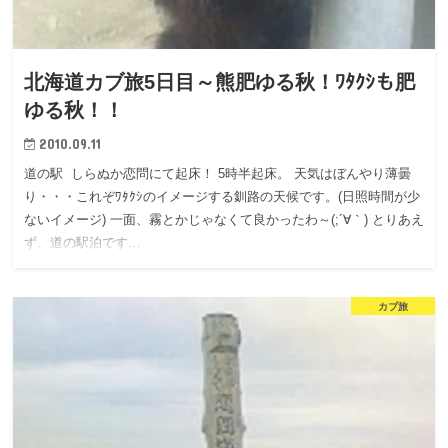
北海道カブ旅5日目～熊肥ゆる秋！ﾜﾀｸｼも肥
ゆる秋！！
2010.09.11
道の駅 しらぬか恋問にて起床！ 5時半起床。 天気はぼんやり薄曇
り・・・これぞﾜﾀｸｼのイメージする釧路の天候です。(日照時間が少
ないイメージ) 一面、霧とかじゃなくて良かったわ～(;´∀｀) とりあえ
ず、道の駅泊です…
カブ旅