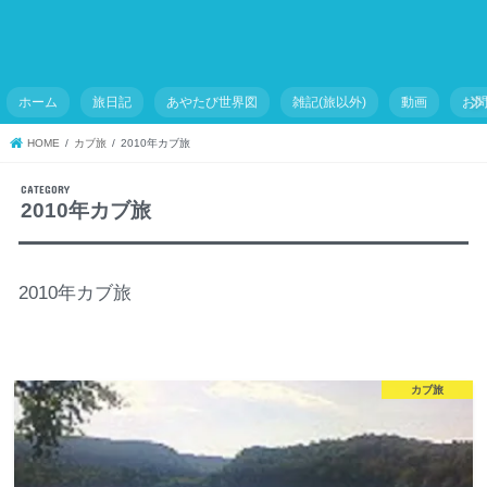
ホーム
旅日記
あやたび世界図
雑記(旅以外)
動画
お
HOME
カブ旅
2010年カブ旅
2010年カブ旅
2010年カブ旅
カブ旅