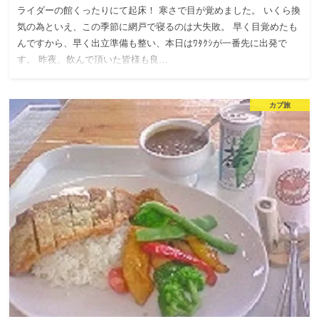
ライダーの館くったりにて起床！ 寒さで目が覚めました。 いくら換
気の為といえ、この季節に網戸で寝るのは大失敗。 早く目覚めたも
んですから、早く出立準備も整い、本日はﾜﾀｸｼが一番先に出発で
す。 昨夜、飲んで頂いた皆様も良…
カブ旅