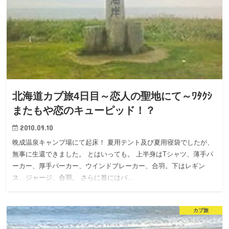
北海道カブ旅4日目～恋人の聖地にて～ﾜﾀｸｼ
またもや恋のキューピッド！？
2010.09.10
晩成温泉キャンプ場にて起床！ 夏用テント及び夏用寝袋でしたが、
無事に生還できました。 とはいっても。 上半身はTシャツ、薄手パ
ーカー、厚手パーカー、ウインドブレーカー、合羽。下はレギン
ス、ジャージ、合羽。 さらに首にはバ…
カブ旅