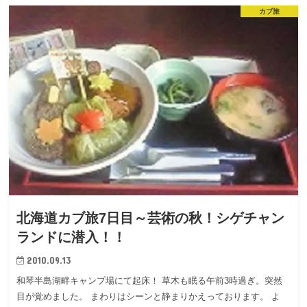
カブ旅
北海道カブ旅7日目～芸術の秋！シゲチャン
ランドに潜入！！
2010.09.13
和琴半島湖畔キャンプ場にて起床！ 草木も眠る午前3時過ぎ。突然
目が覚めました。 まわりはシーンと静まりかえっております。 よ