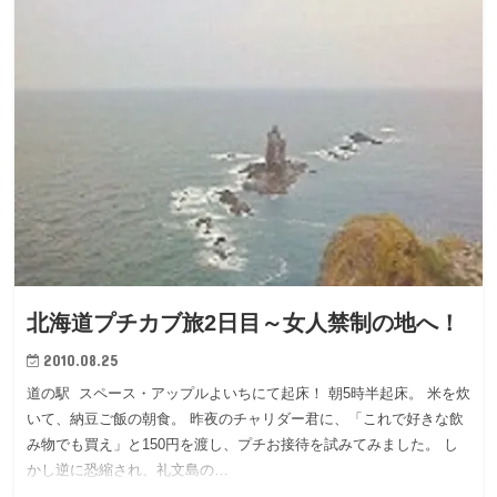
北海道プチカブ旅2日目～女人禁制の地へ！
2010.08.25
道の駅 スペース・アップルよいちにて起床！ 朝5時半起床。 米を炊
いて、納豆ご飯の朝食。 昨夜のチャリダー君に、「これで好きな飲
み物でも買え」と150円を渡し、プチお接待を試みてみました。 し
かし逆に恐縮され、礼文島の…