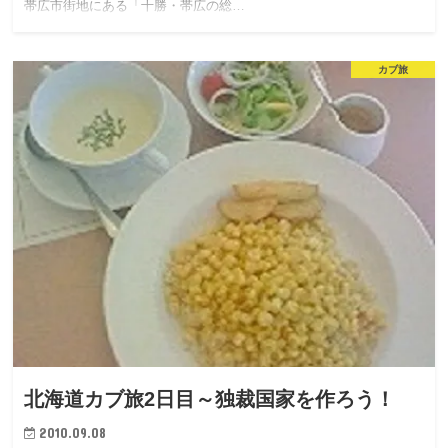
帯広市街地にある「十勝・帯広の総…
カブ旅
北海道カブ旅2日目～独裁国家を作ろう！
2010.09.08