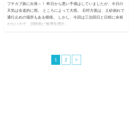
プチカブ旅に出発～！ 昨日から悪い予感はしていましたが、今日の
天気は全道的に雨。 ところによって大雨。 石狩方面は、土砂崩れで
通行止めの場所もある模様。 しかし、今回は三泊四日と日程に余裕
がないので、10時前に無理矢理出…
1
2
>