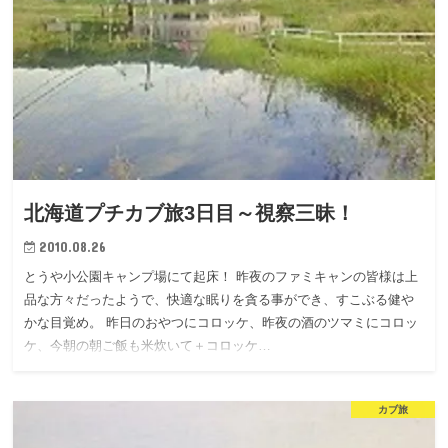
北海道プチカブ旅3日目～視察三昧！
2010.08.26
とうや小公園キャンプ場にて起床！ 昨夜のファミキャンの皆様は上
品な方々だったようで、快適な眠りを貪る事ができ、すこぶる健や
かな目覚め。 昨日のおやつにコロッケ、昨夜の酒のツマミにコロッ
ケ、今朝の朝ご飯も米炊いて＋コロッケ…
カブ旅