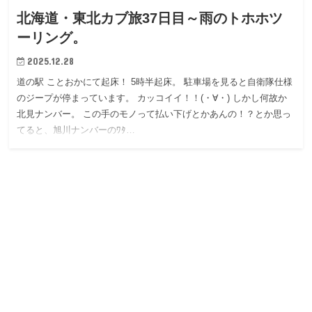
北海道・東北カブ旅37日目～雨のトホホツ
ーリング。
2025.12.28
道の駅 ことおかにて起床！ 5時半起床。 駐車場を見ると自衛隊仕様
のジープが停まっています。 カッコイイ！！(・∀・) しかし何故か
北見ナンバー。 この手のモノって払い下げとかあんの！？とか思っ
てると、旭川ナンバーのﾜﾀ…