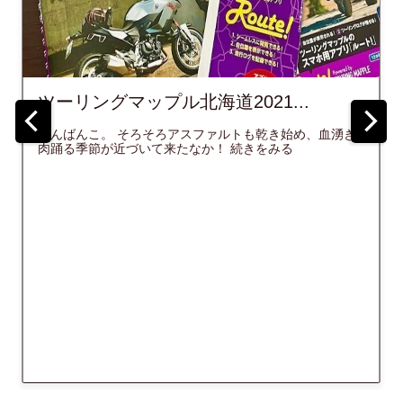
21...
ブログ更新のお知らせ...
トも乾き始め、血湧き
2021/3/19、最新の更新はこちら↓↓ 【
続きをみる
閣】鬼が出るか！？蛇が出るか！？格安温
編)プロローグ 遡る事、数週間前・・・。 や