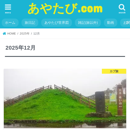
あやたび.com
menu
search
ホーム
旅日記
あやたび世界図
雑記(旅以外)
動画
お
HOME
2025年
12月
2025年12月
カブ旅