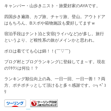
キャンパー・山歩きニスト・旅愛好家のAYAです。
四国歩き遍路、カブ旅、チャリ旅、登山。アウトドア
はもちろん、Bスポや箱物施設も愛好してますｗ
宿泊手段はテント泊と安宿(ライハなど)が多し。旅行
というより、ど根性系の旅がメインかと思われ。
ボロは着てても心は錦！！(￣▽￣)
ブログ村とブログランキングに登録してま～す。現在
のﾜﾀｸｼは何位！？
ランキング順位向上の為、一日一回、一日一善！？両
方、ポチポチッとして頂けると多々感謝です。○┓ﾍﾟｺ
ﾘ