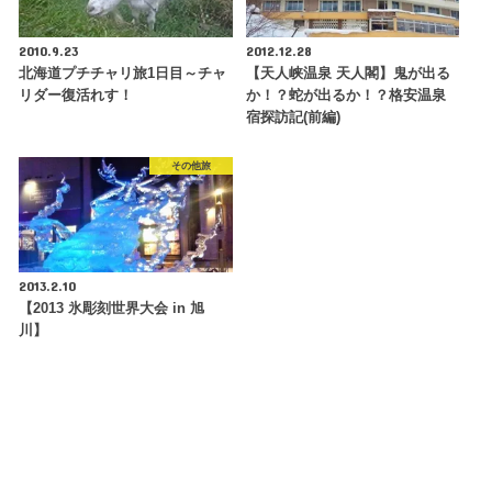
2010.9.23
2012.12.28
北海道プチチャリ旅1日目～チャ
【天人峡温泉 天人閣】鬼が出る
リダー復活れす！
か！？蛇が出るか！？格安温泉
宿探訪記(前編)
その他旅
2013.2.10
【2013 氷彫刻世界大会 in 旭
川】