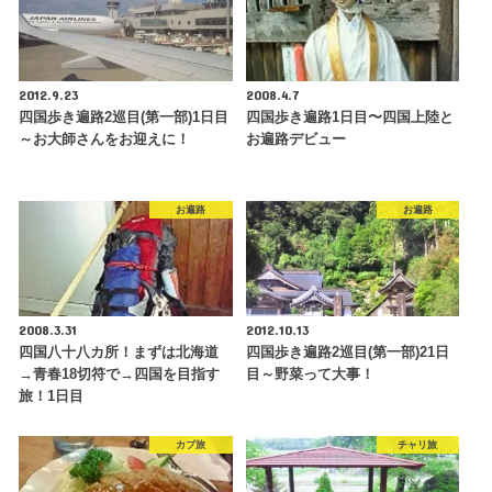
2012.9.23
2008.4.7
四国歩き遍路2巡目(第一部)1日目
四国歩き遍路1日目〜四国上陸と
～お大師さんをお迎えに！
お遍路デビュー
お遍路
お遍路
2008.3.31
2012.10.13
四国八十八カ所！まずは北海道
四国歩き遍路2巡目(第一部)21日
→青春18切符で→四国を目指す
目～野菜って大事！
旅！1日目
カブ旅
チャリ旅