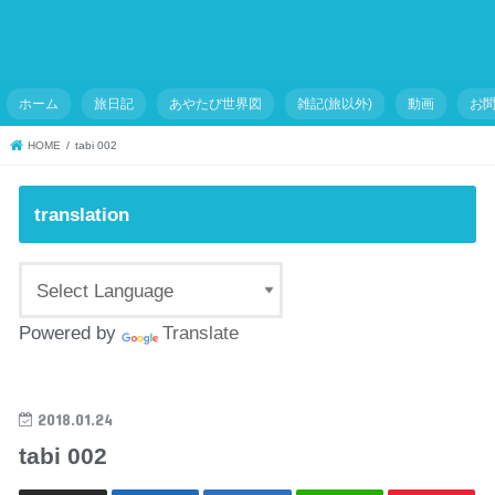
ホーム
旅日記
あやたび世界図
雑記(旅以外)
動画
お
HOME
tabi 002
translation
Powered by
Translate
2018.01.24
tabi 002