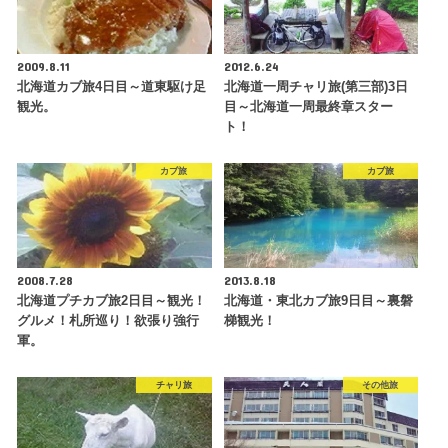
2009.8.11
2012.6.24
北海道カブ旅4日目～道東駆け足
北海道一周チャリ旅(第三部)3日
観光。
目～北海道一周最終章スター
ト！
カブ旅
カブ旅
2008.7.28
2013.8.18
北海道プチカブ旅2日目～観光！
北海道・東北カブ旅9日目～裏磐
グルメ！札所巡り！欲張り強行
梯観光！
軍。
チャリ旅
その他旅