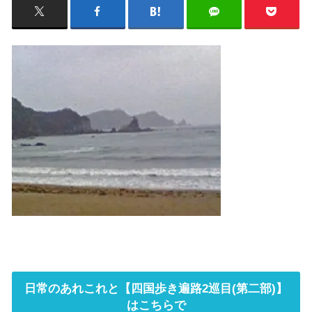
日常のあれこれと【四国歩き遍路2巡目(第二部)】
はこちらで