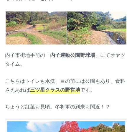
内子市街地手前の「
内子運動公園野球場
」にてオヤツ
タイム。
こちらはトイレも水洗、目の前には公園もあり、食料
さえあれば
三ツ星クラスの野営地
です。
ちょうど紅葉も見頃。冬将軍の到来も間近！？