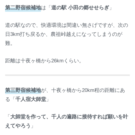
第二野宿候補地
は「
道の駅 小田の郷せせらぎ
」
道の駅なので、快適環境は間違い無さげですが、次の
日3km打ち戻るか、農祖峠越えになってしまうのが
難。
距離は十夜ヶ橋から26kmくらい。
第三野宿候補地
が、十夜ヶ橋から20km程の距離にあ
る「
千人宿大師堂
」
「
大師堂を作って、千人の遍路に接待すれば願いを叶
えてやろう
」