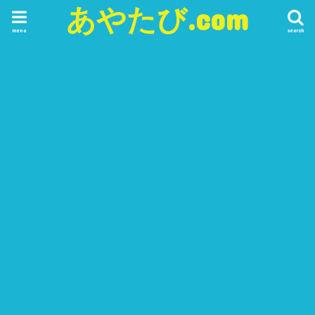
あやたび.com
menu
search