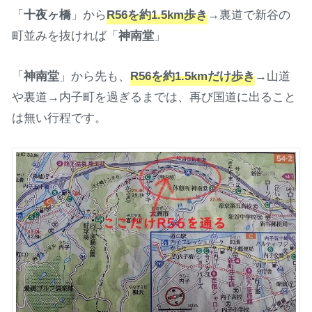
「
十夜ヶ橋
」から
R56を約1.5km歩き
→裏道で新谷の
町並みを抜ければ「
神南堂
」
「
神南堂
」から先も、
R56を約1.5kmだけ歩き
→山道
や裏道→内子町を過ぎるまでは、再び国道に出ること
は無い行程です。