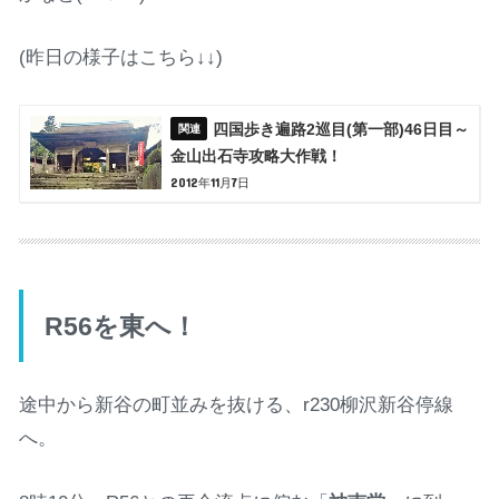
(昨日の様子はこちら↓↓)
四国歩き遍路2巡目(第一部)46日目～
金山出石寺攻略大作戦！
2012年11月7日
R56を東へ！
途中から新谷の町並みを抜ける、r230柳沢新谷停線
へ。