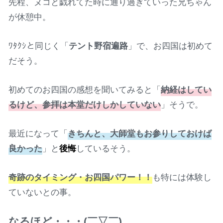
先程、ヌコと戯れてた時に通り過ぎていった兄ちゃん
が休憩中。
ﾜﾀｸｼと同じく「
テント野宿遍路
」で、お四国は初めて
だそう。
初めてのお四国の感想を聞いてみると「
納経はしてい
るけど、参拝は本堂だけしかしていない
」そうで。
最近になって「
きちんと、大師堂もお参りしておけば
良かった
」と
後悔
しているそう。
奇跡のタイミング・お四国パワー！！
も特には体験し
ていないとの事。
なるほど・・・(￣▽￣)