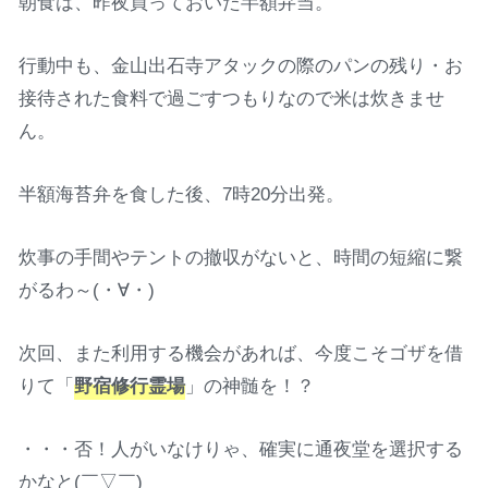
朝食は、昨夜買っておいた半額弁当。
行動中も、金山出石寺アタックの際のパンの残り・お
接待された食料で過ごすつもりなので米は炊きませ
ん。
半額海苔弁を食した後、7時20分出発。
炊事の手間やテントの撤収がないと、時間の短縮に繋
がるわ～(・∀・)
次回、また利用する機会があれば、今度こそゴザを借
りて「
野宿修行霊場
」の神髄を！？
・・・否！人がいなけりゃ、確実に通夜堂を選択する
かなと(￣▽￣)