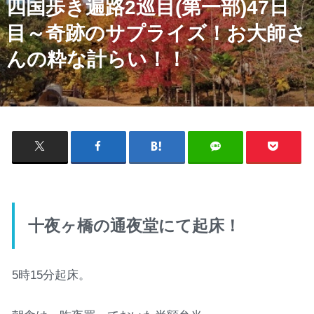
四国歩き遍路2巡目(第一部)47日
目～奇跡のサプライズ！お大師さ
んの粋な計らい！！
十夜ヶ橋の通夜堂にて起床！
5時15分起床。