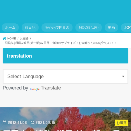
ホーム
旅日記
あやたび世界図
雑記(旅以外)
動画
お
HOME
お遍路
四国歩き遍路2巡目(第一部)47日目～奇跡のサプライズ！お大師さんの粋な計らい！！
translation
Powered by
Translate
2012.11.08
2021.03.15
お遍路