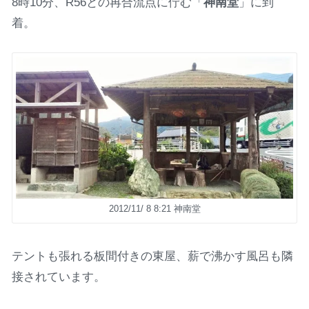
8時10分、R56との再合流点に佇む「
神南堂
」に到
着。
2012/11/ 8 8:21 神南堂
テントも張れる板間付きの東屋、薪で沸かす風呂も隣
接されています。