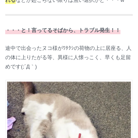
・・・と！言ってるそばから、トラブル発生！！
途中で出会ったヌコ様がﾜﾀｸｼの荷物の上に居座る、人
の体に上りたがる等、異様に人懐っこく、早くも足留
めです(;´Д｀)