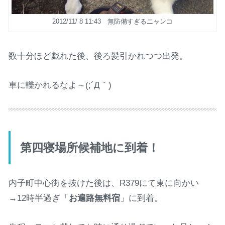
2012/11/ 8 11:43 無防備すぎるニャンコ
数十分ほど戯れた後、後ろ髪引かれつつ出発。
車に轢かれるなよ～(;´Д｀)
第四寝場所候補地に到着！
内子町中心街を抜けた後は、R379にて東に向かい
→12時半過ぎ「
お遍路無料宿
」に到着。