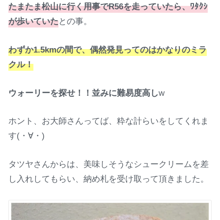
たまたま松山に行く用事でR56を走っていたら、ﾜﾀｸｼ
が歩いていた
との事。
わずか1.5kmの間で、偶然発見ってのはかなりのミラ
クル！
ウォーリーを探せ！！並みに難易度高し
w
ホント、お大師さんってば、粋な計らいをしてくれま
す(・∀・)
タツヤさんからは、美味しそうなシュークリームを差
し入れしてもらい、納め札を受け取って頂きました。