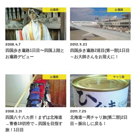
お遍路
お遍路
2008.4.7
2012.9.23
四国歩き遍路1日目〜四国上陸と
四国歩き遍路2巡目(第一部)1日目
お遍路デビュー
～お大師さんをお迎えに！
お遍路
チャリ旅
2008.3.31
2011.7.25
四国八十八カ所！まずは北海道
北海道一周チャリ旅(第二部)2日
→青春18切符で→四国を目指す
目～振出しに戻る！
旅！1日目