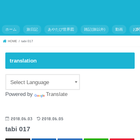
ホーム
旅日記
あやたび世界図
雑記(旅以外)
動画
お
HOME
tabi 017
translation
Powered by
Translate
2018.06.03
2018.06.05
tabi 017