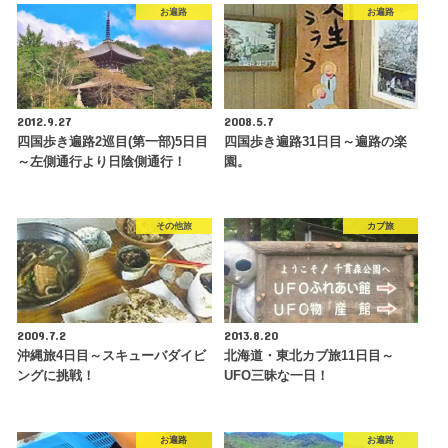
お遍路
お遍路
2012.9.27
2008.5.7
四国歩き遍路2巡目(第一部)5日目
四国歩き遍路31日目～遍路の楽
～左側通行より日陰側通行！
園。
その他旅
カブ旅
2009.7.2
2013.8.20
沖縄旅4日目～スキューバダイビ
北海道・東北カブ旅11日目～
ングに挑戦！
UFO三昧な一日！
お遍路
お遍路