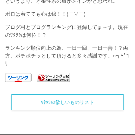
というより、ど根性系の旅がメインかと思われ。
ボロは着てても心は錦！！(￣▽￣)
ブログ村とブログランキングに登録してま～す。現在
のﾜﾀｸｼは何位！？
ランキング順位向上の為、一日一回、一日一善！？両
方、ポチポチッとして頂けると多々感謝です。○┓ﾍﾟｺ
ﾘ
ﾜﾀｸｼの欲しいものリスト