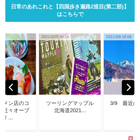
日常のあれこれと【四国歩き遍路2巡目(第二部)】
はこちらで
0:18
2021/3/9 16:06
2021/3/15 00:23
ングマップル
3/9 最近の出来事...
函館ラッピ
道2021...
一生懸命
チ....