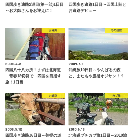
四国歩き遍路2巡目(第一部)1日目
四国歩き遍路1日目〜四国上陸と
～お大師さんをお迎えに！
お遍路デビュー
お遍路
その他旅
2008.3.31
2009.7.8
四国八十八カ所！まずは北海道
沖縄旅10日目～やんばるの森
→青春18切符で→四国を目指す
と、またもや霊感オジサン！？
旅！1日目
お遍路
カブ旅
2008.5.12
2010.6.18
四国歩き遍路36日目～菩提の道
北海道プチカブ旅1日目～2010旅