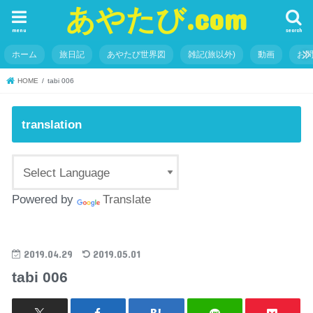
あやたび.com
menu
search
ホーム
旅日記
あやたび世界図
雑記(旅以外)
動画
お
HOME
tabi 006
translation
Powered by
Translate
2019.04.29
2019.05.01
tabi 006