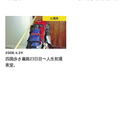
お遍路
2008.4.29
四国歩き遍路23日目〜人生初通
夜堂。