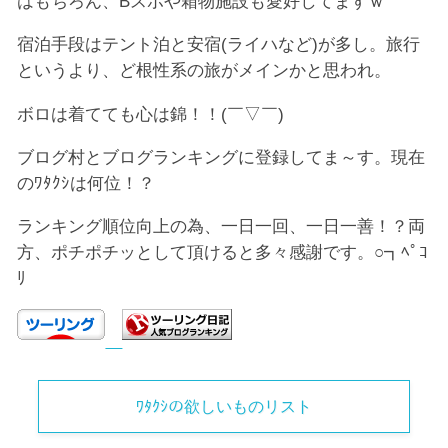
はもちろん、Bスポや箱物施設も愛好してますｗ
宿泊手段はテント泊と安宿(ライハなど)が多し。旅行
というより、ど根性系の旅がメインかと思われ。
ボロは着てても心は錦！！(￣▽￣)
ブログ村とブログランキングに登録してま～す。現在
のﾜﾀｸｼは何位！？
ランキング順位向上の為、一日一回、一日一善！？両
方、ポチポチッとして頂けると多々感謝です。○┓ﾍﾟｺ
ﾘ
ﾜﾀｸｼの欲しいものリスト