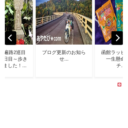
グ更新のお知ら
函館ラッピの「甘口
四国歩き
せ...
一生懸命バター
(第二部)
チ......
ち！