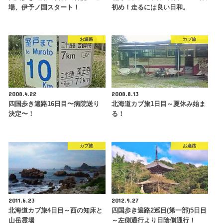
場、伊予ノ国スタート！
初め！走るには良い日和。
お遍路
カブ旅
2008.4.22
2008.8.13
四国歩き遍路16日目〜病院送り
北海道カブ旅1日目～夏休み始ま
決定〜！
る！
カブ旅
お遍路
2011.6.23
2012.9.27
北海道カブ旅4日目～西の知床と
四国歩き遍路2巡目(第一部)5日目
山岳霊場
～左側通行より日陰側通行！