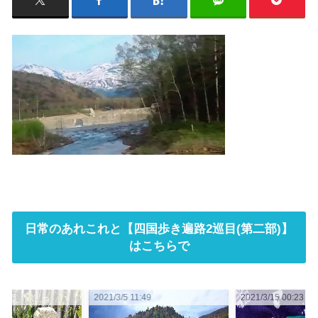
日常のあれこれと【四国歩き遍路2巡目(第二部)】
はこちらで
1:49
2021/3/15 00:23
2021/3/12 03:00