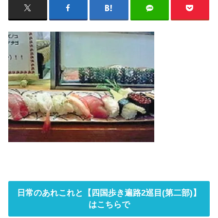
日常のあれこれと【四国歩き遍路2巡目(第二部)】
はこちらで