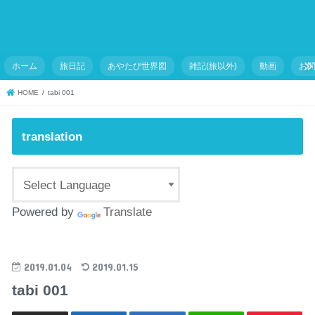
ホーム
旅日記
あやたび世界図
雑記(旅以外)
動画
お
HOME
tabi 001
translation
Powered by
Translate
2019.01.04
2019.01.15
tabi 001