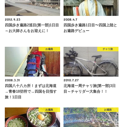
2012.9.23
2008.4.7
四国歩き遍路2巡目(第一部)1日目
四国歩き遍路1日目〜四国上陸と
～お大師さんをお迎えに！
お遍路デビュー
お遍路
チャリ旅
2008.3.31
2010.7.27
四国八十八カ所！まずは北海道
北海道一周チャリ旅(第一部)3日
→青春18切符で→四国を目指す
目～チャリダー大集合！！
旅！1日目
お遍路
お遍路