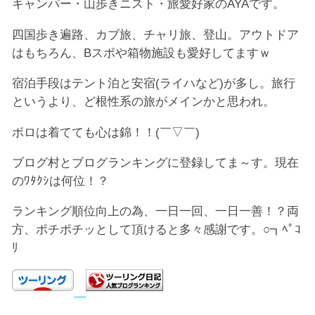
キャンパー・山歩きニスト・旅愛好家のAYAです。
四国歩き遍路、カブ旅、チャリ旅、登山。アウトドア
はもちろん、Bスポや箱物施設も愛好してますｗ
宿泊手段はテント泊と安宿(ライハなど)が多し。旅行
というより、ど根性系の旅がメインかと思われ。
ボロは着てても心は錦！！(￣▽￣)
ブログ村とブログランキングに登録してま～す。現在
のﾜﾀｸｼは何位！？
ランキング順位向上の為、一日一回、一日一善！？両
方、ポチポチッとして頂けると多々感謝です。○┓ﾍﾟｺ
ﾘ