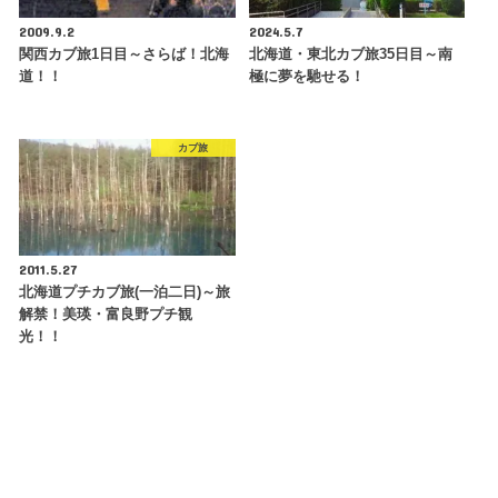
2009.9.2
2024.5.7
関西カブ旅1日目～さらば！北海
北海道・東北カブ旅35日目～南
道！！
極に夢を馳せる！
カブ旅
2011.5.27
北海道プチカブ旅(一泊二日)～旅
解禁！美瑛・富良野プチ観
光！！