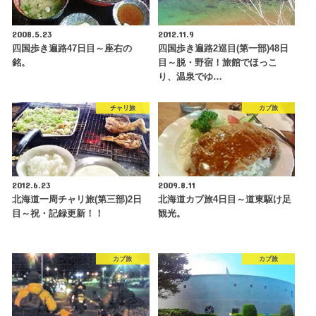
2008.5.23
2012.11.9
四国歩き遍路47日目～座右の
四国歩き遍路2巡目(第一部)48日
銘。
目～脱・野宿！旅館でほっこ
り、温泉でゆ…
チャリ旅
カブ旅
2012.6.23
2009.8.11
北海道一周チャリ旅(第三部)2日
北海道カブ旅4日目～道東駆け足
目～祝・記録更新！！
観光。
カブ旅
カブ旅