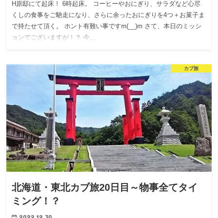
H原邸にて起床！ 6時起床。 コーヒーやおにぎり、サラダなど心尽
くしの食事をご馳走になり、さらに余ったおにぎりを4つ＋お菓子ま
で持たせて頂く。 ホント有難い事ですm(__)m さて、本日のミッシ
ョンでございますが！？ 今…
カブ旅
北海道・東北カブ旅20日目～物事全てタイ
ミング！？
2022.12.30