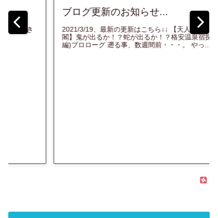
四国歩き遍路2巡目(第二部)2日目
入！】超能力の宿！自分の霊体発見
温泉 天人
宿！？...
宿探訪記(前
..
★関西国際空港のベンチにて起床！ 4/26 続きを