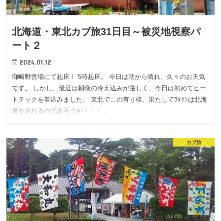
北海道・東北カブ旅31日目～被災地視察パ
ート２
2024.01.12
御崎野営場にて起床！ 5時起床。 今日は朝から晴れ。久々のお天気
です。 しかし、最近は朝晩の冷え込みが厳しく、今日は初めてヒー
トテックを着込みました。 東北でこの有り様、果たしてﾜﾀｸｼは北海
道を走れるのであろうか・・・…
カブ旅