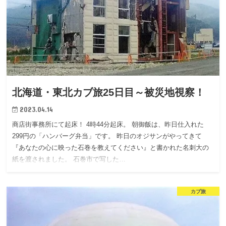
北海道・東北カブ旅25日目～被災地視察！
2023.04.14
商店街事務所にて起床！ 4時44分起床。 朝御飯は、昨日仕入れた
299円の「ハンバーグ弁当」です。 昨日のオジサンがやってきて
『あなたの心に映った石巻を教えてください』と書かれた名刺大の
紙を渡されました。 石巻市で写した…
カブ旅