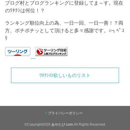
ブログ村とブログランキングに登録してま～す。現在
のﾜﾀｸｼは何位！？
ランキング順位向上の為、一日一回、一日一善！？両
方、ポチポチッとして頂けると多々感謝です。○┓ﾍﾟｺ
ﾘ
ﾜﾀｸｼの欲しいものリスト
プライバシーポリシー
©Copyright2026
あやたび.com
.All Rights Reserved.