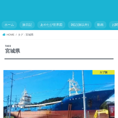
ホーム
旅日記
あやたび世界図
雑記(旅以外)
動画
お
HOME
タグ : 宮城県
宮城県
カブ旅