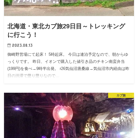
北海道・東北カブ旅29日目～トレッキング
に行こう！
2023.08.13
御崎野営場にて起床！ 5時起床。 今日は連泊予定なので、朝からゆ
っくりです。 昨日、イオンで購入した値引き品のチキン南蛮弁当
(199円)を食べ→9時半出発。 r26気仙沼唐桑線→気仙沼市内経由は昨
日の渋滞で懲り懲りなので…
カブ旅