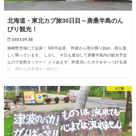
北海道・東北カブ旅30日目～唐桑半島のん
びり観光！
2023.09.08
御崎野営場にて起床！ 5時半起床。 昨夜から雨が降り始め、朝も激
しく降っています。 しかし、今日も連泊して唐桑半島内の観光予定
なので全然オッケー！ とりあえず、昨夜頂いたホヤをやっつける為
に、朝から日本酒を一杯だけ・・・…
カブ旅