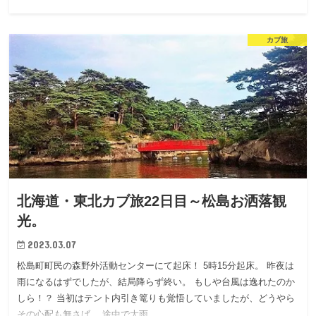
カブ旅
北海道・東北カブ旅22日目～松島お洒落観
光。
2023.03.07
松島町町民の森野外活動センターにて起床！ 5時15分起床。 昨夜は
雨になるはずでしたが、結局降らず終い。 もしや台風は逸れたのか
しら！？ 当初はテント内引き篭りも覚悟していましたが、どうやら
その心配も無さげ。 途中で大雨…