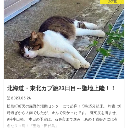
カブ旅
北海道・東北カブ旅23日目～聖地上陸！！
2023.03.24
松島町町民の森野外活動センターにて起床！ 5時15分起床。 昨夜は0
時過ぎから大雨でしたが、止んで良かったです。 身支度を済ませ、
9時半出発。 本日の予定は、石巻市まで進み→あの！猫好きには有
名なヌコ島！『聖地・田代島』…