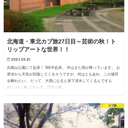
北海道・東北カブ旅27日目～芸術の秋！ト
リップアートな世界！！
2023.05.01
兵糧山公園にて起床！ 5時半起床。 外はまた雨が降っています。 お
昼頃から天気が回復してくるそうですが、何はともあれ、この場所
を離れたい。 だって、大雨になると床下浸水してくるんですも
の！！( ；∀；) だって、ワラジ虫…
カブ旅