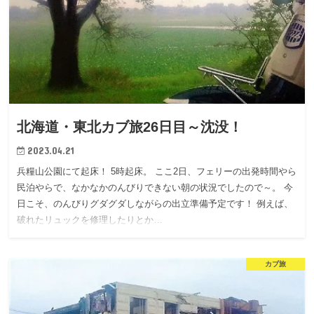
北海道・東北カブ旅26日目～沈没！
2023.04.21
兵糧山公園にて起床！ 5時起床。 ここ2日、フェリーの出発時間やら
民泊やらで、なかなかのんびりできない朝の状況でしたので～。 今
日こそ、のんびりグダグダしながらの出立準備予定です！ 例えば、
破れたリュックを修理したりとか…
カブ旅