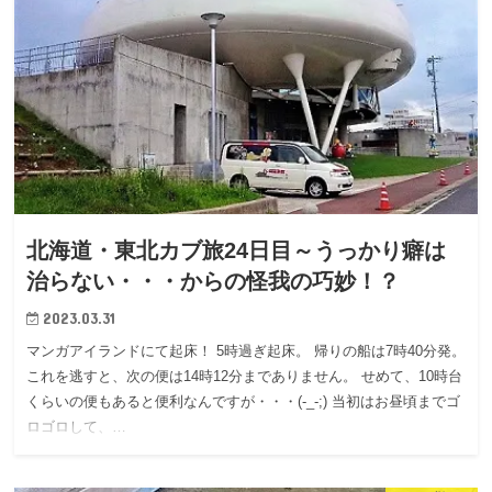
北海道・東北カブ旅24日目～うっかり癖は
治らない・・・からの怪我の巧妙！？
2023.03.31
マンガアイランドにて起床！ 5時過ぎ起床。 帰りの船は7時40分発。
これを逃すと、次の便は14時12分までありません。 せめて、10時台
くらいの便もあると便利なんですが・・・(-_-;) 当初はお昼頃までゴ
ロゴロして、…