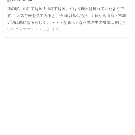
道の駅月山にて起床！ 6時半起床。やはり昨日は疲れていたようで
す。 天気予報を見てみると、今日は晴れだが、明日から山形・宮城
近辺は雨になるらしく。 ・・・なるべくなら雨の中の撤収は避けた
いところです・・・(;´Д｀) ち…