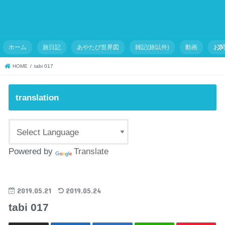
ホーム
旅日記
あやたび世界図
雑記(旅以外)
動画
お
HOME
tabi 017
translation
Powered by
Translate
2019.05.21
2019.05.24
tabi 017