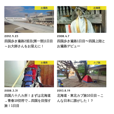
お遍路
お遍路
2012.9.23
2008.4.7
四国歩き遍路2巡目(第一部)1日目
四国歩き遍路1日目〜四国上陸と
～お大師さんをお迎えに！
お遍路デビュー
お遍路
カブ旅
2008.3.31
2013.8.19
四国八十八カ所！まずは北海道
北海道・東北カブ旅10日目～こ
→青春18切符で→四国を目指す
んな日本に誰がした！？
旅！1日目