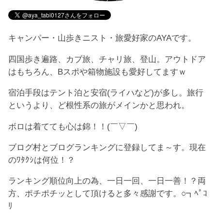
キャンパー・山歩きニスト・旅愛好家のAYAです。
四国歩き遍路、カブ旅、チャリ旅、登山。アウトドア
はもちろん、Bスポや箱物施設も愛好してますｗ
宿泊手段はテント泊と安宿(ライハなど)が多し。旅行
というより、ど根性系の旅がメインかと思われ。
ボロは着てても心は錦！！(￣▽￣)
ブログ村とブログランキングに登録してま～す。現在
のﾜﾀｸｼは何位！？
ランキング順位向上の為、一日一回、一日一善！？両
方、ポチポチッとして頂けると多々感謝です。○┓ﾍﾟｺ
ﾘ