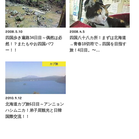
2008.5.10
2008.4.5
四国歩き遍路34日目～偶然は必
四国八十八カ所！まずは北海道
然！？またもやお四国パワ
→青春18切符で→四国を目指す
ー！！
旅！4日目。〜…
カブ旅
2010.9.12
北海道カブ旅6日目～アンニョン
ハシムニカ！弟子屈観光と日韓
国際交流！！