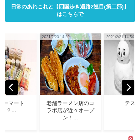
日常のあれこれと【四国歩き遍路2巡目(第二部)】
はこちらで
021/2/23 14:29
2021/2/21 14:54
2021/3/
老舗ラーメン店のコ
テスト...
函
ラボ店が近々オープ
ン！...