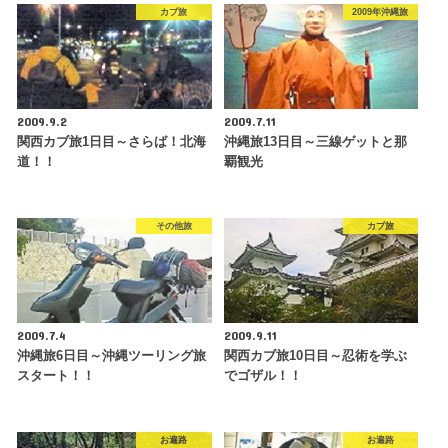
カブ旅
2009年沖縄旅
2009.9.2
2009.7.11
関西カブ旅1日目～さらば！北海
沖縄旅13日目～三線ゲットと那
道！！
覇観光
その他旅
カブ旅
2009.7.4
2009.9.11
沖縄旅6日目～沖縄ツーリング旅
関西カブ旅10日目～忍術を学ぶ
スタート！！
でゴザル！！
お遍路
お遍路