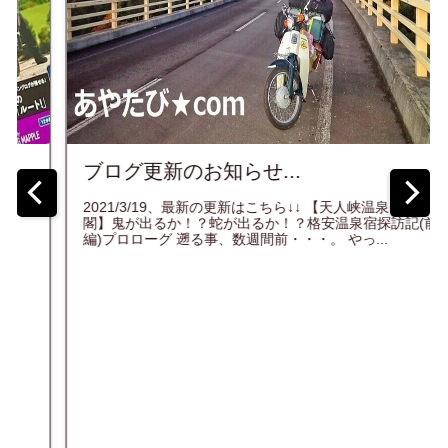
更新のお知らせ...
四国歩き遍
入！】超
3/19、最新の更新はこちら↓↓ 【天人峡温泉 天人
宿！？...
出るか！？蛇が出るか！？格安温泉宿探訪記(前
ーグ 遡る事、数週間前・・・。 やっ...
★関西国際空港