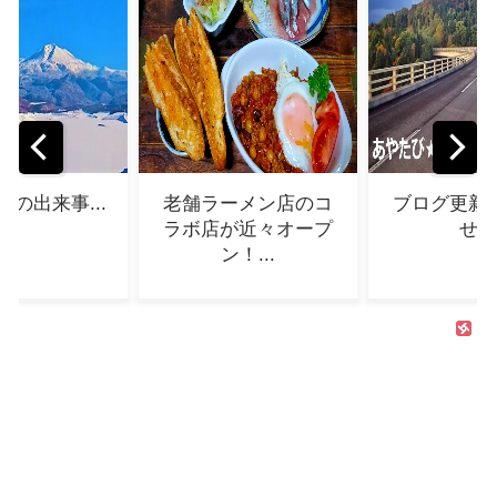
ーメン店のコ
ブログ更新のお知ら
note始めま
が近々オープ
せ...
ン！...