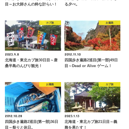
目～お大師さんの粋な計らい！
る夕べ。
カブ旅
お遍路
2023.9.8
2012.11.10
北海道・東北カブ旅30日目～唐
四国歩き遍路2巡目(第一部)49日
桑半島のんびり観光！
目～Dead or Alive ゲーム！
お遍路
カブ旅
2012.10.28
2023.1.13
四国歩き遍路2巡目(第一部)36日
北海道・東北カブ旅21日目～義
目～祭りと休日。
務を果たす！