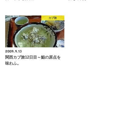
カブ旅
2009.9.13
関西カブ旅12日目～鮨の原点を
味わふ。