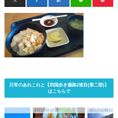
日常のあれこれと【四国歩き遍路2巡目(第二部)】
はこちらで
:29
2021/3/12 05:22
2021/2/26 11:32