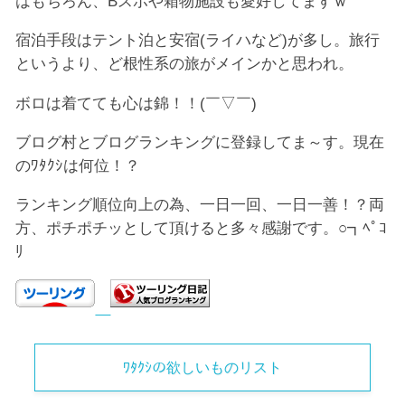
はもちろん、Bスポや箱物施設も愛好してますｗ
宿泊手段はテント泊と安宿(ライハなど)が多し。旅行
というより、ど根性系の旅がメインかと思われ。
ボロは着てても心は錦！！(￣▽￣)
ブログ村とブログランキングに登録してま～す。現在
のﾜﾀｸｼは何位！？
ランキング順位向上の為、一日一回、一日一善！？両
方、ポチポチッとして頂けると多々感謝です。○┓ﾍﾟｺ
ﾘ
ﾜﾀｸｼの欲しいものリスト