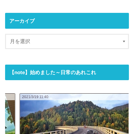
アーカイブ
【note】始めました～日常のあれこれ
1:40
2021/3/16 07:23