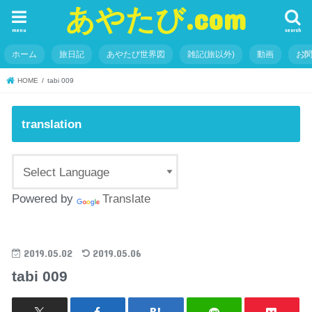
あやたび.com
menu
search
ホーム
旅日記
あやたび世界図
雑記(旅以外)
動画
お
HOME
tabi 009
translation
Powered by
Translate
2019.05.02
2019.05.06
tabi 009