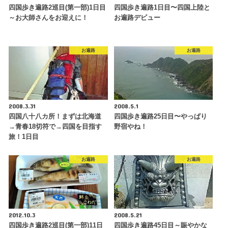
四国歩き遍路2巡目(第一部)1日目
四国歩き遍路1日目〜四国上陸と
～お大師さんをお迎えに！
お遍路デビュー
お遍路
お遍路
2008.3.31
2008.5.1
四国八十八カ所！まずは北海道
四国歩き遍路25日目〜やっぱり
→青春18切符で→四国を目指す
野宿やね！
旅！1日目
お遍路
お遍路
2012.10.3
2008.5.21
四国歩き遍路2巡目(第一部)11日
四国歩き遍路45日目～賑やかな