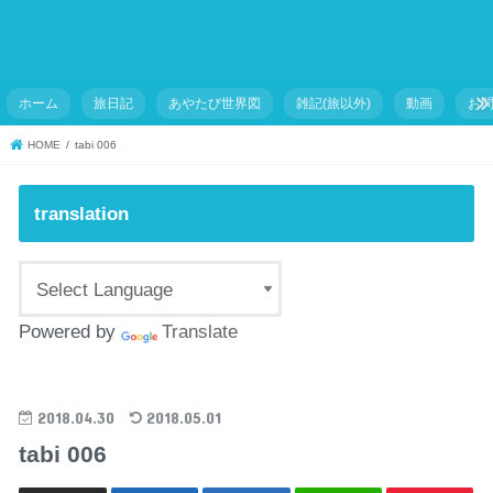
ホーム
旅日記
あやたび世界図
雑記(旅以外)
動画
お
HOME
tabi 006
translation
Powered by
Translate
2018.04.30
2018.05.01
tabi 006