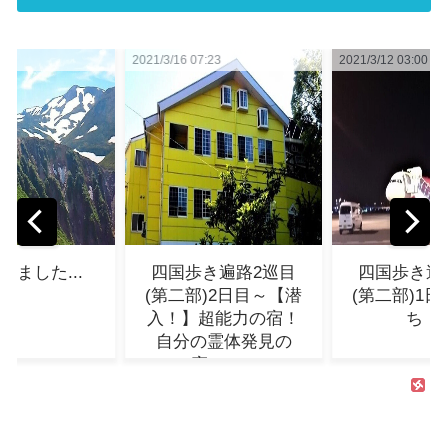
07:23
2021/3/12 03:00
2021/2/22 02:40
歩き遍路2巡目
四国歩き遍路2巡目
【備忘録】
部)2日目～【潜
(第二部)1日目～旅立
ゃなくな
】超能力の宿！
ち！...
ｗ..
の霊体発見の
宿！？...