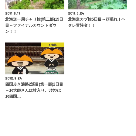
2011.8.11
2011.6.24
北海道一周チャリ旅(第二部)19日
北海道カブ旅5日目～頑張れ！ヘ
目～ファイナルカウントダウ
タレ冒険者！！
ン！！
お遍路
2012.9.24
四国歩き遍路2巡目(第一部)2日目
～お大師さんは杖入り、ﾜﾀｸｼは
お四国…