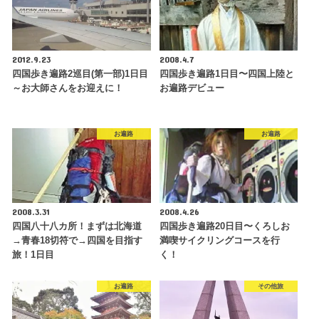
2012.9.23
2008.4.7
四国歩き遍路2巡目(第一部)1日目
四国歩き遍路1日目〜四国上陸と
～お大師さんをお迎えに！
お遍路デビュー
お遍路
お遍路
2008.3.31
2008.4.26
四国八十八カ所！まずは北海道
四国歩き遍路20日目〜くろしお
→青春18切符で→四国を目指す
満喫サイクリングコースを行
旅！1日目
く！
お遍路
その他旅