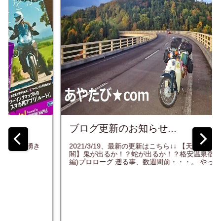
ブログ更新のお知らせ...
2021/3/19、最新の更新はこちら↓↓ 【天人峡温泉 天人
閣】鬼が出るか！？蛇が出るか！？格安温泉宿探訪記(前
編)プロローグ 遡る事、数週間前・・・。 やっ...