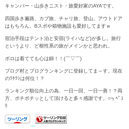
キャンパー・山歩きニスト・旅愛好家のAYAです。
四国歩き遍路、カブ旅、チャリ旅、登山。アウトドア
はもちろん、Bスポや箱物施設も愛好してますｗ
宿泊手段はテント泊と安宿(ライハなど)が多し。旅行
というより、ど根性系の旅がメインかと思われ。
ボロは着てても心は錦！！(￣▽￣)
ブログ村とブログランキングに登録してま～す。現在
のﾜﾀｸｼは何位！？
ランキング順位向上の為、一日一回、一日一善！？両
方、ポチポチッとして頂けると多々感謝です。○┓ﾍﾟｺ
ﾘ