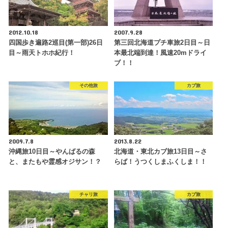
2012.10.18
2007.9.28
四国歩き遍路2巡目(第一部)26日
第三回北海道プチ車旅2日目～日
目～雨天トホホ紀行！
本最北端到達！風速20mドライ
ブ！！
その他旅
カブ旅
2009.7.8
2013.8.22
沖縄旅10日目～やんばるの森
北海道・東北カブ旅13日目～さ
と、またもや霊感オジサン！？
らば！うつくしまふくしま！！
チャリ旅
カブ旅