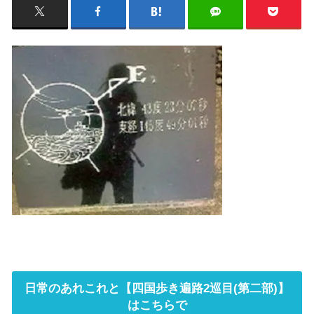
日常のあれこれと【四国歩き遍路2巡目(第二部)】
はこちらで