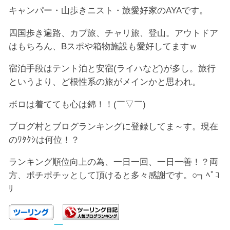
キャンパー・山歩きニスト・旅愛好家のAYAです。
四国歩き遍路、カブ旅、チャリ旅、登山。アウトドア
はもちろん、Bスポや箱物施設も愛好してますｗ
宿泊手段はテント泊と安宿(ライハなど)が多し。旅行
というより、ど根性系の旅がメインかと思われ。
ボロは着てても心は錦！！(￣▽￣)
ブログ村とブログランキングに登録してま～す。現在
のﾜﾀｸｼは何位！？
ランキング順位向上の為、一日一回、一日一善！？両
方、ポチポチッとして頂けると多々感謝です。○┓ﾍﾟｺ
ﾘ