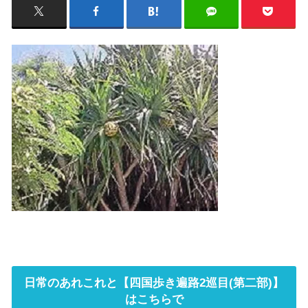
日常のあれこれと【四国歩き遍路2巡目(第二部)】
はこちらで