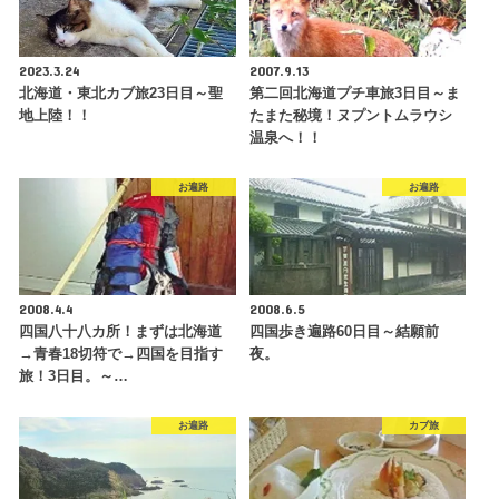
2023.3.24
2007.9.13
北海道・東北カブ旅23日目～聖
第二回北海道プチ車旅3日目～ま
地上陸！！
たまた秘境！ヌプントムラウシ
温泉へ！！
お遍路
お遍路
2008.4.4
2008.6.5
四国八十八カ所！まずは北海道
四国歩き遍路60日目～結願前
→青春18切符で→四国を目指す
夜。
旅！3日目。～…
お遍路
カブ旅