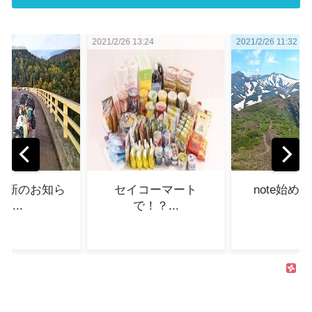
6 13:24
2021/2/26 11:32
2021/3/16 07:2
イコーマート
note始めました...
四国歩き
で！？...
(第二部)
入！】超
自分の
宿！