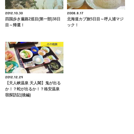
2012.10.30
2008.8.17
四国歩き遍路2巡目(第一部)38日
北海道カブ旅5日目～呼人浦マジ
目～帰還！
ック！
その他旅
2012.12.29
【天人峡温泉 天人閣】鬼が出る
か！？蛇が出るか！？格安温泉
宿探訪記(後編)