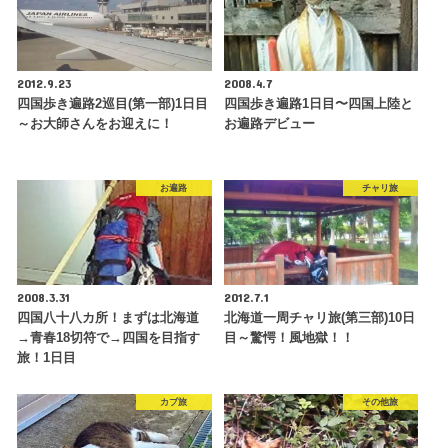
2012.9.23
2008.4.7
四国歩き遍路2巡目(第一部)1日目
四国歩き遍路1日目〜四国上陸と
～お大師さんをお迎えに！
お遍路デビュー
お遍路
チャリ旅
2008.3.31
2012.7.1
四国八十八カ所！まずは北海道
北海道一周チャリ旅(第三部)10日
→青春18切符で→四国を目指す
目～驚愕！風地獄！！
旅！1日目
カブ旅
その他旅