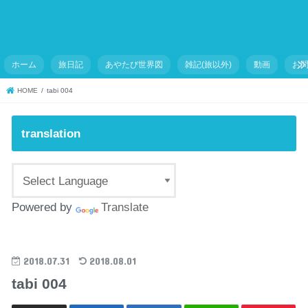
ホーム
旅日記
あやたび世界図
雑記(旅以外)
動画
お
HOME
tabi 004
translation
Powered by
Translate
2018.07.31
2018.08.01
tabi 004