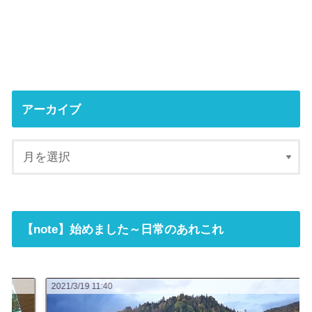
アーカイブ
【note】始めました～日常のあれこれ
2021/3/19 11:40
20