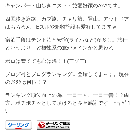
キャンパー・山歩きニスト・旅愛好家のAYAです。
四国歩き遍路、カブ旅、チャリ旅、登山。アウトドア
はもちろん、Bスポや箱物施設も愛好してますｗ
宿泊手段はテント泊と安宿(ライハなど)が多し。旅行
というより、ど根性系の旅がメインかと思われ。
ボロは着てても心は錦！！(￣▽￣)
ブログ村とブログランキングに登録してま～す。現在
のﾜﾀｸｼは何位！？
ランキング順位向上の為、一日一回、一日一善！？両
方、ポチポチッとして頂けると多々感謝です。○┓ﾍﾟｺ
ﾘ