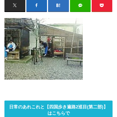
日常のあれこれと【四国歩き遍路2巡目(第二部)】
はこちらで