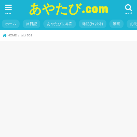
あやたび.com
menu
search
ホーム
旅日記
あやたび世界図
雑記(旅以外)
動画
お
HOME
tabi 002