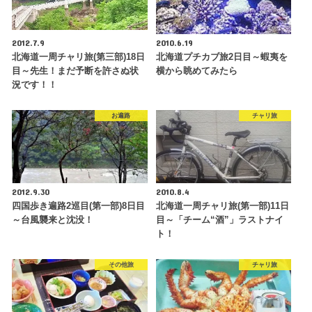
2012.7.9
2010.6.19
北海道一周チャリ旅(第三部)18日
北海道プチカブ旅2日目～蝦夷を
目～先生！まだ予断を許さぬ状
横から眺めてみたら
況です！！
お遍路
チャリ旅
2012.9.30
2010.8.4
四国歩き遍路2巡目(第一部)8日目
北海道一周チャリ旅(第一部)11日
～台風襲来と沈没！
目～「チーム“酒”」ラストナイ
ト！
その他旅
チャリ旅