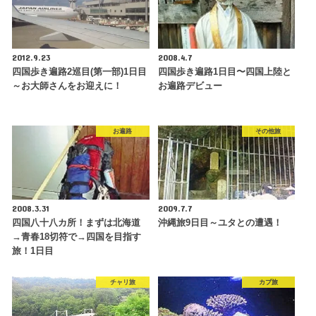
2012.9.23
2008.4.7
四国歩き遍路2巡目(第一部)1日目
四国歩き遍路1日目〜四国上陸と
～お大師さんをお迎えに！
お遍路デビュー
お遍路
その他旅
2008.3.31
2009.7.7
四国八十八カ所！まずは北海道
沖縄旅9日目～ユタとの遭遇！
→青春18切符で→四国を目指す
旅！1日目
チャリ旅
カブ旅