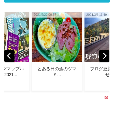
0:57
2021/3/5 11:49
2021/3/11 13:35
日の酒のツマ
ブログ更新のお知ら
東日本大震
ミ...
せ...
迎えるにあた