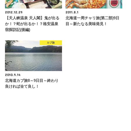
2012.12.29
2011.8.1
【天人峡温泉 天人閣】鬼が出る
北海道一周チャリ旅(第二部)9日
か！？蛇が出るか！？格安温泉
目～新たなる美味発見！
宿探訪記(後編)
カブ旅
2010.9.14
北海道カブ旅8～9日目～終わり
良ければ全て良し！