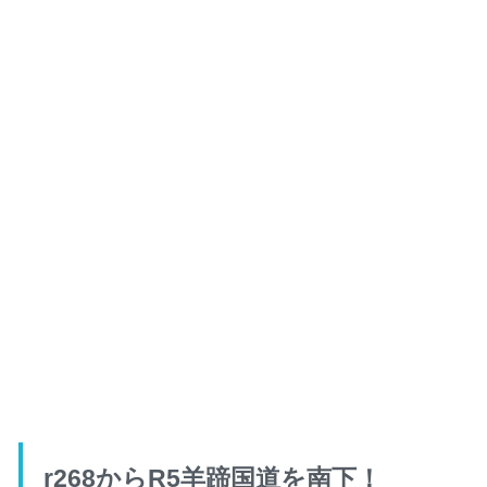
r268からR5羊蹄国道を南下！