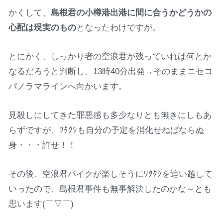
かくして、
島根君の小樽港出港に間に合うかどうかの
心配は現実のもの
となったわけですが。
とにかく、しっかり者の空浪君が残っていれば何とか
なるだろうと判断し、13時40分出発→そのままニセコ
パノラマラインへ向かいます。
見殺しにしてきた罪悪感も多少なりとも無きにしもあ
らずですが、ﾜﾀｸｼも自分の予定を消化せねばならぬ
身・・・許せ！！
その後、空浪君バイクが楽しそうにﾜﾀｸｼを追い越して
いったので、島根君事件も無事解決したのかな～とも
思います(￣▽￣)