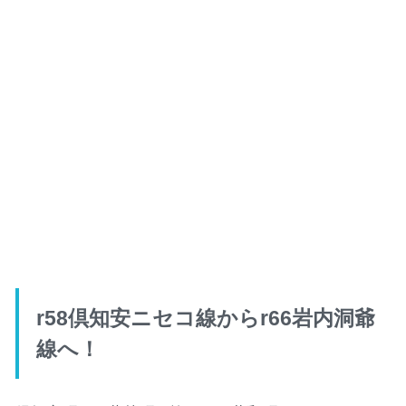
r58倶知安ニセコ線からr66岩内洞爺
線へ！