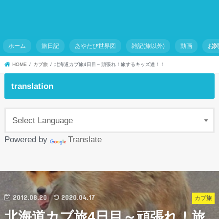
ホーム
旅日記
あやたび世界図
雑記(旅以外)
動画
お
HOME
カブ旅
北海道カブ旅4日目～頑張れ！旅するキッズ達！！
translation
Powered by
Translate
2012.08.20
2020.04.17
カブ旅
北海道カブ旅4日目～頑張れ！旅