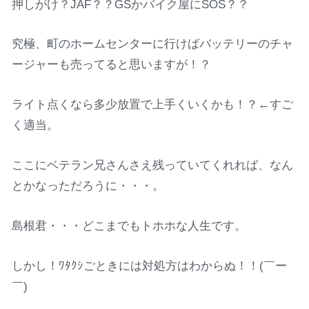
押しがけ？JAF？？GSかバイク屋にSOS？？
究極、町のホームセンターに行けばバッテリーのチャ
ージャーも売ってると思いますが！？
ライト点くなら多少放置で上手くいくかも！？←すご
く適当。
ここにベテラン兄さんさえ残っていてくれれば、なん
とかなっただろうに・・・。
島根君・・・どこまでもトホホな人生です。
しかし！ﾜﾀｸｼごときには対処方はわからぬ！！(￣ー
￣)