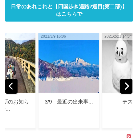
日常のあれこれと【四国歩き遍路2巡目(第二部)】
はこちらで
16:06
2021/2/21 14:54
2021/3/16 07:2
 最近の出来事...
テスト...
四国歩き
(第二部)
入！】超
自分の
宿！