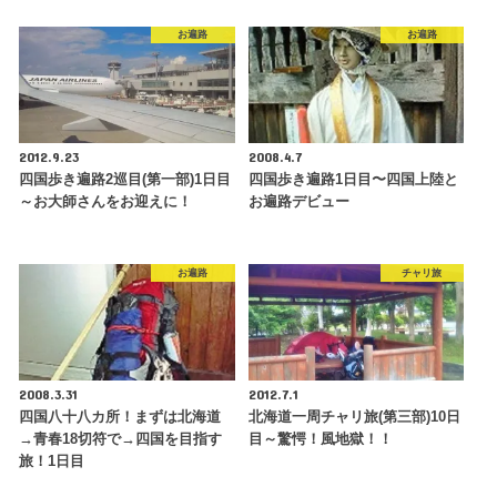
お遍路
お遍路
2012.9.23
2008.4.7
四国歩き遍路2巡目(第一部)1日目
四国歩き遍路1日目〜四国上陸と
～お大師さんをお迎えに！
お遍路デビュー
お遍路
チャリ旅
2008.3.31
2012.7.1
四国八十八カ所！まずは北海道
北海道一周チャリ旅(第三部)10日
→青春18切符で→四国を目指す
目～驚愕！風地獄！！
旅！1日目