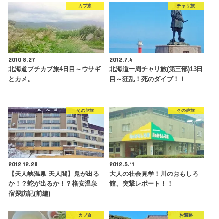
カブ旅
チャリ旅
2010.8.27
2012.7.4
北海道プチカブ旅4日目～ウサギ
北海道一周チャリ旅(第三部)13日
とカメ。
目～狂乱！死のダイブ！！
その他旅
その他旅
2012.12.28
2012.5.11
【天人峡温泉 天人閣】鬼が出る
大人の社会見学！川のおもしろ
か！？蛇が出るか！？格安温泉
館、突撃レポート！！
宿探訪記(前編)
カブ旅
お遍路