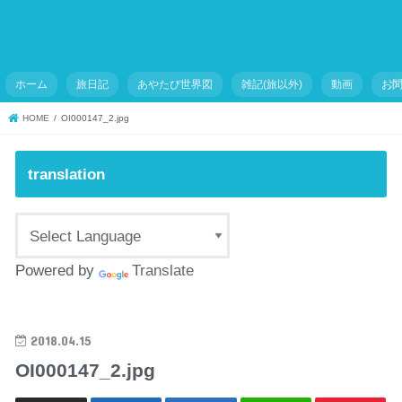
ホーム
旅日記
あやたび世界図
雑記(旅以外)
動画
お
HOME
OI000147_2.jpg
translation
Powered by
Translate
2018.04.15
OI000147_2.jpg