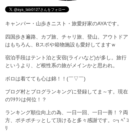
キャンパー・山歩きニスト・旅愛好家のAYAです。
四国歩き遍路、カブ旅、チャリ旅、登山。アウトドア
はもちろん、Bスポや箱物施設も愛好してますｗ
宿泊手段はテント泊と安宿(ライハなど)が多し。旅行
というより、ど根性系の旅がメインかと思われ。
ボロは着てても心は錦！！(￣▽￣)
ブログ村とブログランキングに登録してま～す。現在
のﾜﾀｸｼは何位！？
ランキング順位向上の為、一日一回、一日一善！？両
方、ポチポチッとして頂けると多々感謝です。○┓ﾍﾟｺ
ﾘ