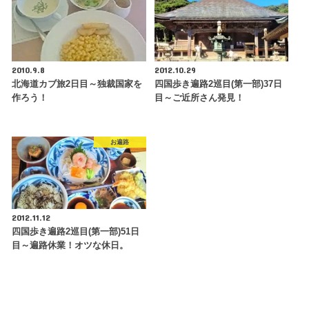
2010.9.8
2012.10.29
北海道カブ旅2日目～独裁国家を
四国歩き遍路2巡目(第一部)37日
作ろう！
目～ご近所さん発見！
お遍路
2012.11.12
四国歩き遍路2巡目(第一部)51日
目～遍路休業！オツな休日。