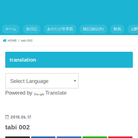
ホーム
旅日記
あやたび世界図
雑記(旅以外)
動画
お
HOME
tabi 002
translation
Powered by
Translate
2018.06.17
tabi 002