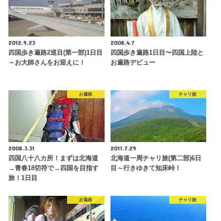
2012.9.23
2008.4.7
四国歩き遍路2巡目(第一部)1日目
四国歩き遍路1日目〜四国上陸と
～お大師さんをお迎えに！
お遍路デビュー
お遍路
チャリ旅
2008.3.31
2011.7.29
四国八十八カ所！まずは北海道
北海道一周チャリ旅(第二部)6日
→青春18切符で→四国を目指す
目～行きゆきて知床峠！
旅！1日目
お遍路
チャリ旅