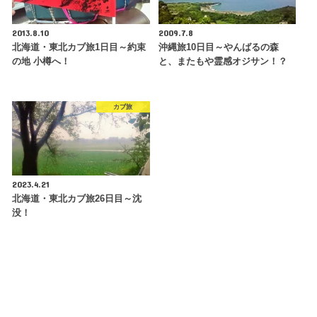
2013.8.10
2009.7.8
北海道・東北カブ旅1日目～約束
沖縄旅10日目～やんばるの森
の地 小樽へ！
と、またもや霊感オジサン！？
カブ旅
2023.4.21
北海道・東北カブ旅26日目～沈
没！