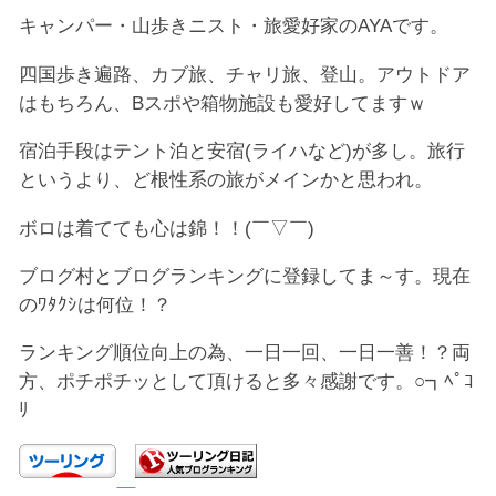
キャンパー・山歩きニスト・旅愛好家のAYAです。
四国歩き遍路、カブ旅、チャリ旅、登山。アウトドア
はもちろん、Bスポや箱物施設も愛好してますｗ
宿泊手段はテント泊と安宿(ライハなど)が多し。旅行
というより、ど根性系の旅がメインかと思われ。
ボロは着てても心は錦！！(￣▽￣)
ブログ村とブログランキングに登録してま～す。現在
のﾜﾀｸｼは何位！？
ランキング順位向上の為、一日一回、一日一善！？両
方、ポチポチッとして頂けると多々感謝です。○┓ﾍﾟｺ
ﾘ