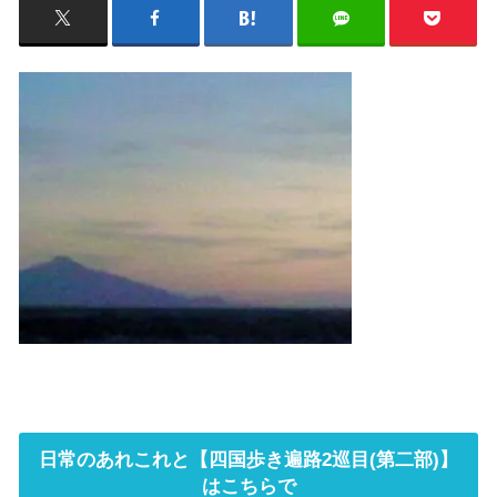
日常のあれこれと【四国歩き遍路2巡目(第二部)】
はこちらで