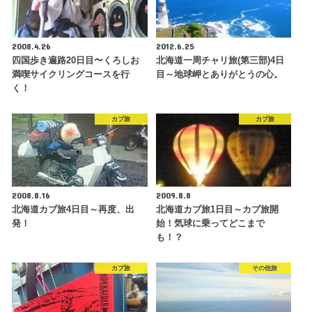
2008.4.26
2012.6.25
四国歩き遍路20日目〜くろしお
北海道一周チャリ旅(第三部)4日
満喫サイクリングコースを行
目～地球岬とありがとうの心。
く！
カブ旅
カブ旅
2008.8.16
2009.8.8
北海道カブ旅4日目～再度、出
北海道カブ旅1日目～カブ旅開
発！
始！気球に乗ってどこまで
も！？
カブ旅
その他旅