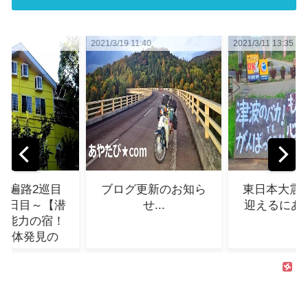
 11:40
2021/3/11 13:35
2021/2/21 14:54
グ更新のお知ら
東日本大震災10年を
テス
せ...
迎えるにあたって...