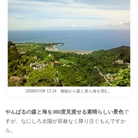
2009/07/08 13:24 御嶽から森と美ら海を望む。
やんばるの森と海を360度見渡せる素晴らしい景色
で
すが、なにしろ太陽が容赦なく降り注ぐもんですか
ら。