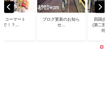
更新のお知ら
四国歩き遍路2巡目
テスト.
せ...
(第二部)5日目～お接
待三昧！...