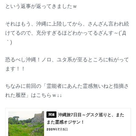
という返事が返ってきましたｗ
それはもう、沖縄に上陸してから、さんざん言われ続
けてるので、充分すぎるほどわかってるざんす～(´Д
｀)
恐るべし沖縄！ノロ、ユタ系が至るところに転がって
ます！！
ちなみに前回の「霊能者にあんた霊感無いねと指摘さ
れた履歴」はこちらｗ↓↓
沖縄旅7日目～グスク巡りと、また
また霊感オジサン！
2009年7月5日