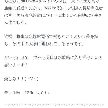
ちなみに
MOTOBUゲストハウス
は、天下の美ら海水
族館の程近くにあり、ﾜﾀｸｼが泊まった際の長期滞在者
は皆、美ら海水族館にバイトに来ている内地の学生さ
ん達でした。
皆様、将来は水族館関係で働きたい！という夢を持
ち、その手の大学に通われているそうです。
というわけで、ﾜﾀｸｼも明日は水族館に入り浸りたいと
思いま～す！
楽しみ！！(・∀・)
走行距離 127kmくらい