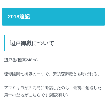
2018追記
辺戸御嶽について
辺戸岳(標高248ｍ)
琉球開闢七御嶽の一つで、安須森御嶽とも呼ばれる。
アマミキヨが久高島に降臨したのち、最初に創造した
第一の聖地がこちらです(諸説有り)