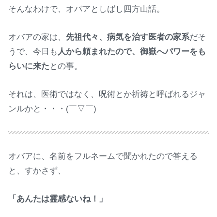
そんなわけで、オバアとしばし四方山話。
オバアの家は、
先祖代々、病気を治す医者の家系
だそ
うで、今日も
人から頼まれたので、御嶽へパワーをも
らいに来た
との事。
それは、医術ではなく、呪術とか祈祷と呼ばれるジャ
ンルかと・・・(￣▽￣)
オバアに、名前をフルネームで聞かれたので答える
と、すかさず、
「あんたは霊感ないね！」