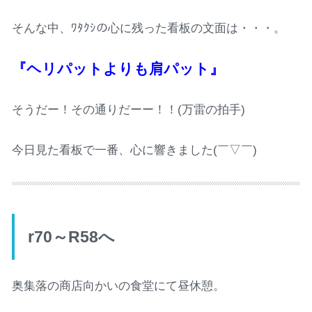
そんな中、ﾜﾀｸｼの心に残った看板の文面は・・・。
『ヘリパットよりも肩パット』
そうだー！その通りだーー！！(万雷の拍手)
今日見た看板で一番、心に響きました(￣▽￣)
r70～R58へ
奥集落の商店向かいの食堂にて昼休憩。