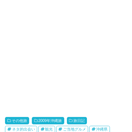
その他旅
2009年沖縄旅
旅日記
ネタ的出会い
観光
ご当地グルメ
沖縄県