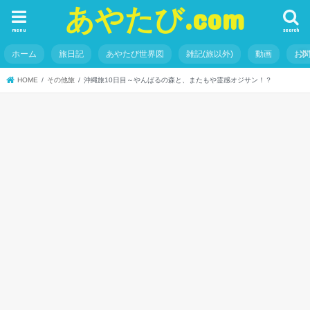
あやたび.com
menu
search
ホーム
旅日記
あやたび世界図
雑記(旅以外)
動画
お
HOME
その他旅
沖縄旅10日目～やんばるの森と、またもや霊感オジサン！？