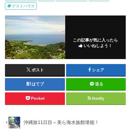
ゲストハウス
この記事が気に入ったら
いいねしよう！
ポスト
シェア
はてブ
送る
Pocket
feedly
沖縄旅11日目～美ら海水族館堪能！