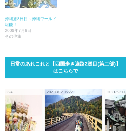
沖縄旅8日目～沖縄ワールド
堪能！
2009年7月6日
その他旅
日常のあれこれと【四国歩き遍路2巡目(第二部)】
はこちらで
:22
2021/5/3 00:31
2021/2/21 14:54