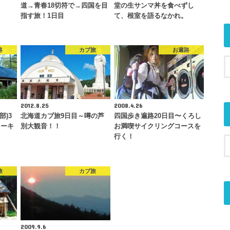
道→青春18切符で→四国を目
堂の生サンマ丼を食べずし
指す旅！1日目
て、根室を語るなかれ。
路
カブ旅
お遍路
2012.8.25
2008.4.26
部)3
北海道カブ旅9日目～噂の芦
四国歩き遍路20日目〜くろし
ォーキ
別大観音！！
お満喫サイクリングコースを
行く！
旅
カブ旅
2009.9.6