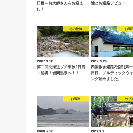
日目～お大師さんをお迎え
陸とお遍路デビュー
に！
その他旅
お遍
2007.9.12
2012.9.25
第二回北海道プチ車旅2日目
四国歩き遍路2巡目(第一
～秘境！岩間温泉へ！！
日目～ノルディックウ
ング始めました。
お遍路
カブ
2008.4.17
2011.9.1