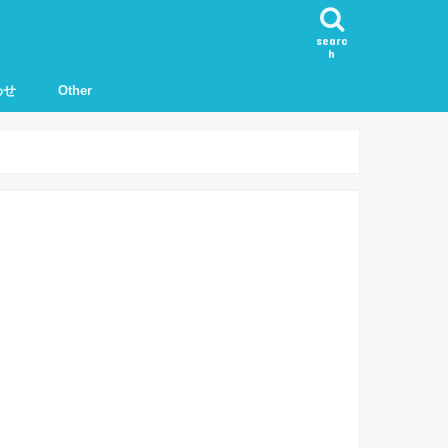
searc
h
わせ
Other