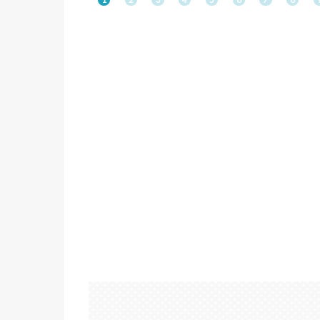
地酒＋（プラス）」
4
はご存知でせう
か！？ 続きをみる