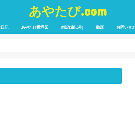
あやたび.com
旅日記
あやたび世界図
雑記(旅以外)
動画
お問い合
遍路
ブ旅
ャリ旅
の他旅
四国八十八ヶ所(1周目)
四国八十八ヶ所＋別格二十ヶ所(2周
2008年カブ旅
2009年カブ旅
2010年カブ旅
2011年カブ旅
2012年カブ旅
2013年カブ旅
2010年チャリ旅
2011年チャリ旅
2012年チャリ旅
2007年クルマ旅
2009年沖縄旅
プチ旅
日帰り旅
目)