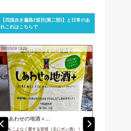
【四国歩き遍路2巡目(第二部)】と日常のあ
れこれはこちらで
2021/3/25 00:18
2021/3/19 11:40
2021
2021/5/3 00:31
2021/4/6 03:47
路2
ツーリングマッ
ブログ更新のお
3日
プル北海道
知らせ...
.
2021...
2021/3/19、最新の更
四国歩き遍路2巡目(第二部)5日目～
四国歩き遍路
新はこちら↓↓ 【天人
お接待三昧！...
歩き遍路始め
にて
わんばんこ。 そろそ
峡温泉 天人閣】鬼が
きをみ
ろアスファルトも乾