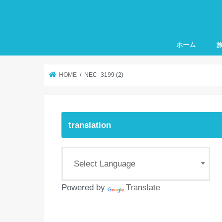
ホーム
お
カ
チ
そ
HOME
NEC_3199 (2)
translation
Powered by
Translate