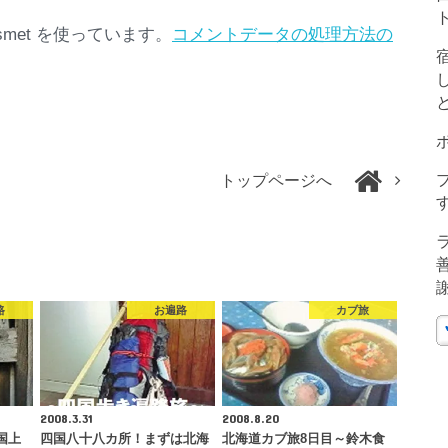
met を使っています。
コメントデータの処理方法の
トップページへ
路
お遍路
カブ旅
2008.3.31
2008.8.20
国上
四国八十八カ所！まずは北海
北海道カブ旅8日目～鈴木食