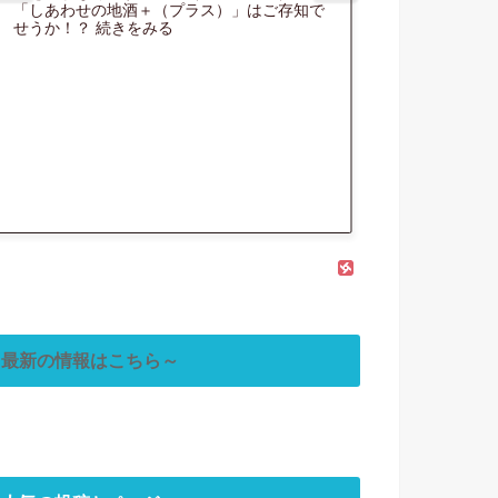
出るか！？蛇が出る
き始め、血湧き肉踊
★北条文化の森公園の東屋にて起床！ 4/29
★某超能力の宿に
か！？格安温泉宿探
る季節が近づいて来
続きをみる
訪記(前編)プロローグ
たなか！ 続きをみる
遡る事、数週間
前・・・。 やっ...
最新の情報はこちら～