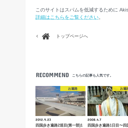
このサイトはスパムを低減するために Akis
詳細はこちらをご覧ください
。
トップページへ
RECOMMEND
こちらの記事も人気です。
お遍路
お遍
2012.9.23
2008.4.7
四国歩き遍路2巡目(第一部)1
四国歩き遍路1日目〜四