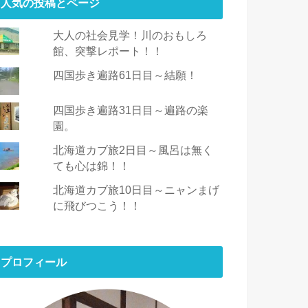
人気の投稿とページ
大人の社会見学！川のおもしろ
館、突撃レポート！！
四国歩き遍路61日目～結願！
四国歩き遍路31日目～遍路の楽
園。
北海道カブ旅2日目～風呂は無く
ても心は錦！！
北海道カブ旅10日目～ニャンまげ
に飛びつこう！！
プロフィール