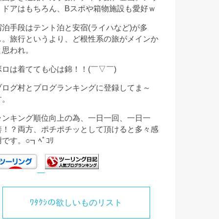
トドアはもちろん、Bスポや箱物施設も愛好ｗ
宿泊手段はテント泊と安宿(ライハなど)が多
し。旅行というより、ど根性系の旅がメインか
と思われ。
ボロは着てても心は錦！！(￣▽￣)
ブログ村とブログランキングに登録してま～
す。
ランキング順位向上の為、一日一回、一日一
善！？両方、ポチポチッとして頂けると多々感
謝です。○┓ﾍﾟｺﾘ
ﾜﾀｸｼの欲しいものリスト