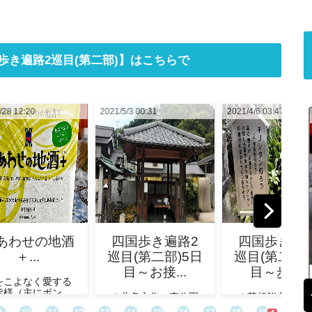
歩き遍路2巡目(第二部)】はこちらで
/3 00:31
2021/4/6 03:47
2021/3/26 10:07
2021/5/28 12:20
国歩き遍路2
四国歩き遍路2
四国歩き遍
目(第二部)5日
巡目(第二部)4日
巡目(第二部)
目～お接...
目～歩き...
目～松山..
しあわせの地酒＋...
北条文化の森公園
★某超能力の宿にて
★某超能力の宿
酒をこよなく愛する皆様（主にポン酒）！
東屋にて起床！
起床！ 4/28 続きをみ
起床！ 4/27 続