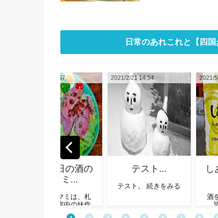
日常のあれこれと【四国
2021/2/21 14:54
2021/5/28 12:20
2021/5
テスト...
しあわせの地酒
四
＋...
巡
テスト。 続きをみる
酒をこよなく愛する
皆様（主にポン
★
酒）！ 「しあわせの
の