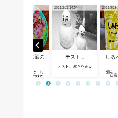
2021/2/21 14:54
2021/5/28 12:20
2021/5
テスト...
しあわせの地酒
四
＋...
巡
テスト。 続きをみる
酒をこよなく愛する
皆様（主にポン
★
酒）！ 「しあわせの
の
地酒＋（プラス）」
4
はご存知でせう
か！？ 続きをみる