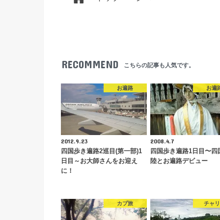
RECOMMEND
こちらの記事も人気です。
お遍路
お遍
2012.9.23
2008.4.7
四国歩き遍路2巡目(第一部)1
四国歩き遍路1日目〜四
日目～お大師さんをお迎え
陸とお遍路デビュー
に！
カブ旅
チャリ