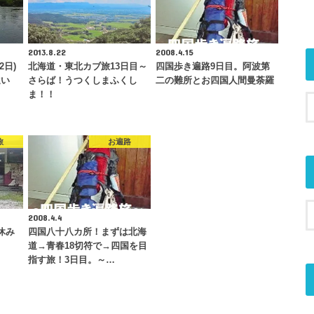
2013.8.22
2008.4.15
2日)
北海道・東北カブ旅13日目～
四国歩き遍路9日目。阿波第
遠い
さらば！うつくしまふくし
二の難所とお四国人間曼荼羅
ま！！
旅
お遍路
2008.4.4
休み
四国八十八カ所！まずは北海
道→青春18切符で→四国を目
指す旅！3日目。～…