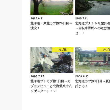
2023.4.21
2010.7.11
北海道・東北カブ旅26日目～
北海道プチチャリ旅(1泊
沈没！
～自転車野郎への道は
ぜ！！
カブ旅
カブ
2008.7.27
2008.8.13
北海道プチカブ旅1日目～カ
北海道カブ旅1日目～夏
ブ主デビューと北海道八十八
始まる！
ヶ所スタート！？