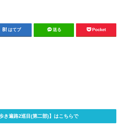
はてブ
送る
Pocket
歩き遍路2巡目(第二部)】はこちらで