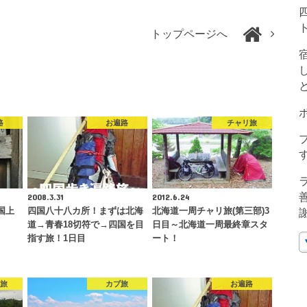
トップページへ
路
お遍路
チャリ旅
2008.3.31
2012.6.24
国上
四国八十八カ所！まずは北海
北海道一周チャリ旅(第三部)3
道→青春18切符で→四国を目
日目～北海道一周最終章スタ
指す旅！1日目
ート！
旅
カブ旅
お遍路