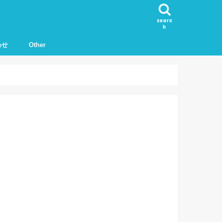
searc
h
わせ
Other