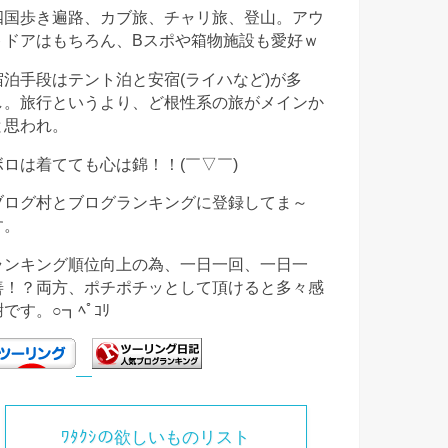
四国歩き遍路、カブ旅、チャリ旅、登山。アウ
トドアはもちろん、Bスポや箱物施設も愛好ｗ
宿泊手段はテント泊と安宿(ライハなど)が多
し。旅行というより、ど根性系の旅がメインか
と思われ。
ボロは着てても心は錦！！(￣▽￣)
ブログ村とブログランキングに登録してま～
す。
ランキング順位向上の為、一日一回、一日一
善！？両方、ポチポチッとして頂けると多々感
謝です。○┓ﾍﾟｺﾘ
ﾜﾀｸｼの欲しいものリスト