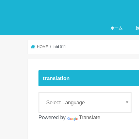
ホーム
お
カ
チ
そ
HOME
tabi 011
translation
Powered by
Translate