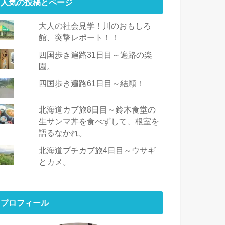
人気の投稿とページ
大人の社会見学！川のおもしろ
館、突撃レポート！！
四国歩き遍路31日目～遍路の楽
園。
四国歩き遍路61日目～結願！
北海道カブ旅8日目～鈴木食堂の
生サンマ丼を食べずして、根室を
語るなかれ。
北海道プチカブ旅4日目～ウサギ
とカメ。
プロフィール