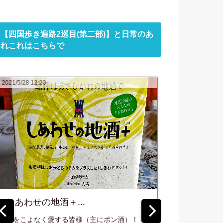
2021/3/25 00:18
2021/3/19 11:40
2021
【四国歩き遍路2巡目(第二部)】と日常のあ
れこれはこちらで
2021/5/3 00:31
2021/4/6 03:47
路2
ツーリングマッ
ブログ更新のお
3日
プル北海道
知らせ...
.
2021...
2021/3/19、最新の更
新はこちら↓↓ 【天人
にて
わんばんこ。 そろそ
峡温泉 天人閣】鬼が
きをみ
ろアスファルトも乾
出るか！？蛇が出る
き始め、血湧き肉踊
か！？格安温泉宿探
る季節が近づいて来
訪記(前編)プロローグ
たなか！ 続きをみる
遡る事、数週間
前・・・。 やっ...
四国歩き遍路2巡目(第二部)5日目～
四国歩き遍路
お接待三昧！...
歩き遍路始め