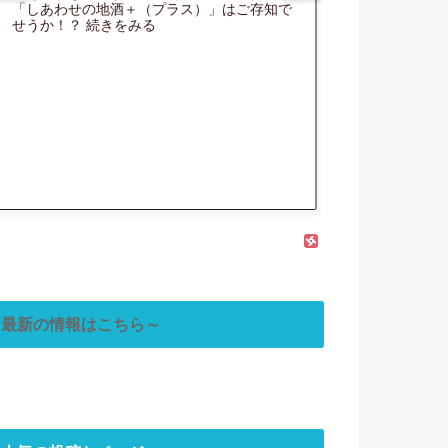
★北条文化の森公園の東屋にて起床！ 4/29
★某超能力の宿に
続きをみる
最新の情報はこちら～