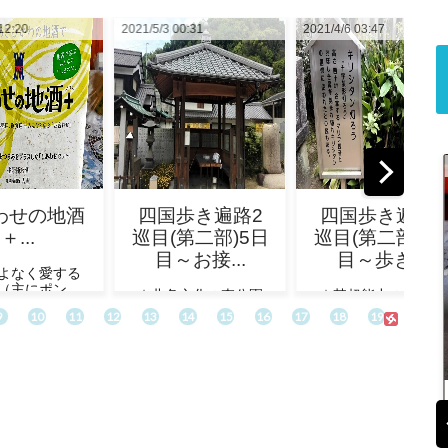
/3 00:31
2021/4/6 03:47
2021/3/26 10:07
2021/5/28 12:20
国歩き遍路2
四国歩き遍路2
四国歩き遍
目(第二部)5日
巡目(第二部)4日
巡目(第二部)
目～お接...
目～歩き...
目～松山..
北条文化の森公園
★某超能力の宿にて
★某超能力の宿
東屋にて起床！
起床！ 4/28 続きをみ
起床！ 4/27 続
/29 続きをみる
る
る
しあわせの地酒＋...
酒をこよなく愛する皆様（主にポン酒）！