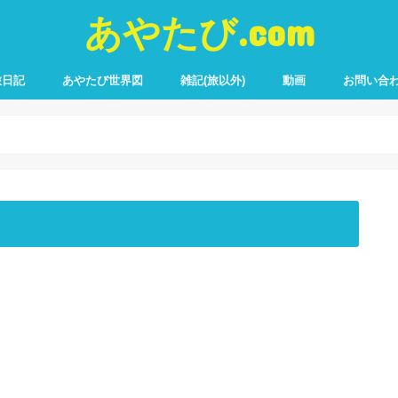
あやたび.com
旅日記
あやたび世界図
雑記(旅以外)
動画
お問い合
遍路
ブ旅
ャリ旅
の他旅
四国八十八ヶ所(1周目)
四国八十八ヶ所＋別格二十ヶ所(2周
2008年カブ旅
2009年カブ旅
2010年カブ旅
2011年カブ旅
2012年カブ旅
2013年カブ旅
2010年チャリ旅
2011年チャリ旅
2012年チャリ旅
2007年クルマ旅
2009年沖縄旅
プチ旅
日帰り旅
目)