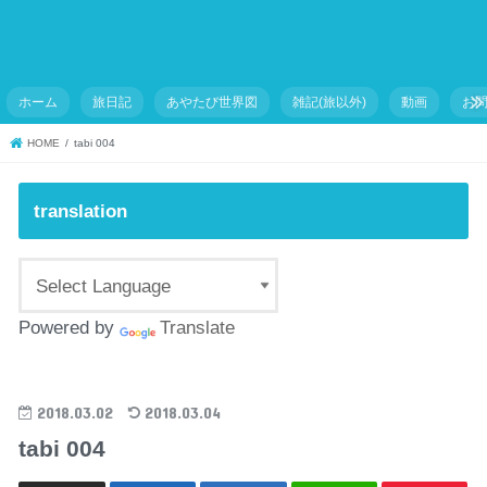
ホーム
旅日記
あやたび世界図
雑記(旅以外)
動画
お
HOME
tabi 004
translation
Powered by
Translate
2018.03.02
2018.03.04
tabi 004