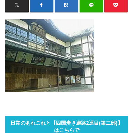
日常のあれこれと【四国歩き遍路2巡目(第二部)】
はこちらで