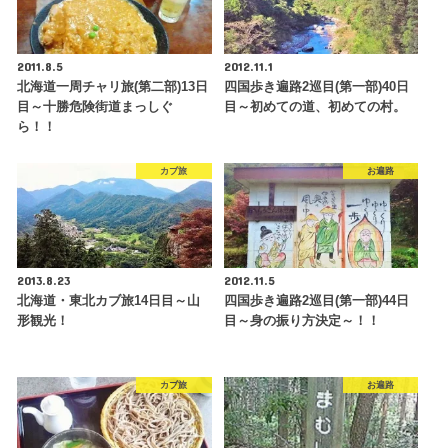
2011.8.5
2012.11.1
北海道一周チャリ旅(第二部)13日
四国歩き遍路2巡目(第一部)40日
目～十勝危険街道まっしぐ
目～初めての道、初めての村。
ら！！
カブ旅
お遍路
2013.8.23
2012.11.5
北海道・東北カブ旅14日目～山
四国歩き遍路2巡目(第一部)44日
形観光！
目～身の振り方決定～！！
カブ旅
お遍路