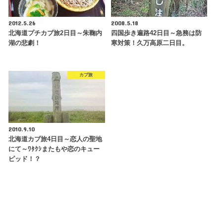
2012.5.26
2008.5.18
北海道プチカブ旅2日目～朱鞠内
四国歩き遍路42日目～急務は防
湖の悲劇！
寒対策！久万高原二日目。
カブ旅
2010.9.10
北海道カブ旅4日目～恋人の聖地
にて～ﾜﾀｸｼまたもや恋のキュー
ピッド！？