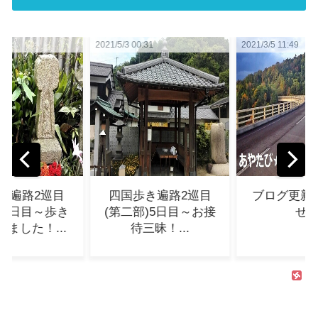
2021/5/3 00:31
2021/3/5 11:49
20
四国歩き遍路2巡目
ブログ更新のお知ら
(第二部)5日目～お接
せ...
待三昧！...