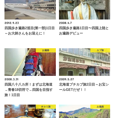
2012.9.23
2008.4.7
四国歩き遍路2巡目(第一部)1日目
四国歩き遍路1日目〜四国上陸と
～お大師さんをお迎えに！
お遍路デビュー
お遍路
カブ旅
2008.3.31
2009.5.27
四国八十八カ所！まずは北海道
北海道プチカブ旅2日目～お宝シ
→青春18切符で→四国を目指す
ールGETだぜ！！
旅！1日目
チャリ旅
お遍路