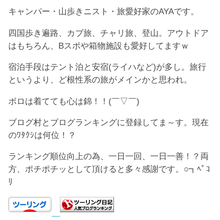
キャンパー・山歩きニスト・旅愛好家のAYAです。
四国歩き遍路、カブ旅、チャリ旅、登山。アウトドア
はもちろん、Bスポや箱物施設も愛好してますｗ
宿泊手段はテント泊と安宿(ライハなど)が多し。旅行
というより、ど根性系の旅がメインかと思われ。
ボロは着てても心は錦！！(￣▽￣)
ブログ村とブログランキングに登録してま～す。現在
のﾜﾀｸｼは何位！？
ランキング順位向上の為、一日一回、一日一善！？両
方、ポチポチッとして頂けると多々感謝です。○┓ﾍﾟｺ
ﾘ