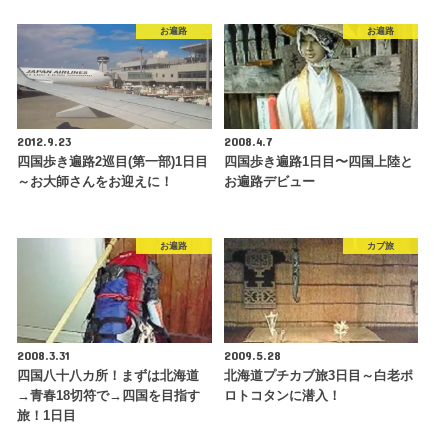
お遍路
お遍路
2012.9.23
2008.4.7
四国歩き遍路2巡目(第一部)1日目
四国歩き遍路1日目〜四国上陸と
～お大師さんをお迎えに！
お遍路デビュー
お遍路
カブ旅
2008.3.31
2009.5.28
四国八十八カ所！まずは北海道
北海道プチカブ旅3日目～白老ポ
→青春18切符で→四国を目指す
ロトコタンに潜入！
旅！1日目