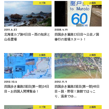
カブ旅
お遍路
2011.6.23
2008.4.19
北海道カブ旅4日目～西の知床と
四国歩き遍路13日目〜土佐ノ国
山岳霊場
修行の道場スタート！
お遍路
お遍路
2012.10.6
2012.11.9
四国歩き遍路2巡目(第一部)14日
四国歩き遍路2巡目(第一部)48日
目～お四国人間博覧会！
目～脱・野宿！旅館でほっこ
り、温泉でゆ…
カブ旅
お遍路