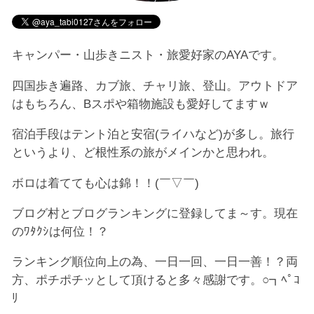
キャンパー・山歩きニスト・旅愛好家のAYAです。
四国歩き遍路、カブ旅、チャリ旅、登山。アウトドア
はもちろん、Bスポや箱物施設も愛好してますｗ
宿泊手段はテント泊と安宿(ライハなど)が多し。旅行
というより、ど根性系の旅がメインかと思われ。
ボロは着てても心は錦！！(￣▽￣)
ブログ村とブログランキングに登録してま～す。現在
のﾜﾀｸｼは何位！？
ランキング順位向上の為、一日一回、一日一善！？両
方、ポチポチッとして頂けると多々感謝です。○┓ﾍﾟｺ
ﾘ