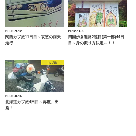
2009.9.12
2012.11.5
関西カブ旅11日目～哀愁の雨天
四国歩き遍路2巡目(第一部)44日
走行
目～身の振り方決定～！！
カブ旅
2008.8.16
北海道カブ旅4日目～再度、出
発！