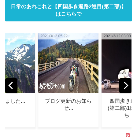
日常のあれこれと【四国歩き遍路2巡目(第二部)】
はこちらで
5:22
2021/3/12 03:00
2021/3/11 13:35
更新のお知ら
四国歩き遍路2巡目
東日本大震
せ...
(第二部)1日目～旅立
迎えるにあた
ち！...