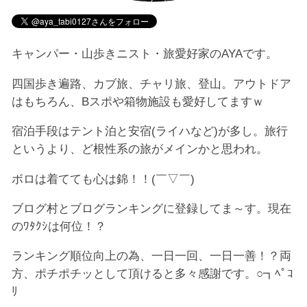
キャンパー・山歩きニスト・旅愛好家のAYAです。
四国歩き遍路、カブ旅、チャリ旅、登山。アウトドア
はもちろん、Bスポや箱物施設も愛好してますｗ
宿泊手段はテント泊と安宿(ライハなど)が多し。旅行
というより、ど根性系の旅がメインかと思われ。
ボロは着てても心は錦！！(￣▽￣)
ブログ村とブログランキングに登録してま～す。現在
のﾜﾀｸｼは何位！？
ランキング順位向上の為、一日一回、一日一善！？両
方、ポチポチッとして頂けると多々感謝です。○┓ﾍﾟｺ
ﾘ