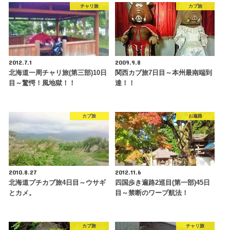
チャリ旅
カブ旅
2012.7.1
2009.9.8
北海道一周チャリ旅(第三部)10日
関西カブ旅7日目～本州最南端到
目～驚愕！風地獄！！
達！！
カブ旅
お遍路
2010.8.27
2012.11.6
北海道プチカブ旅4日目～ウサギ
四国歩き遍路2巡目(第一部)45日
とカメ。
目～禁断のワープ航法！
カブ旅
チャリ旅