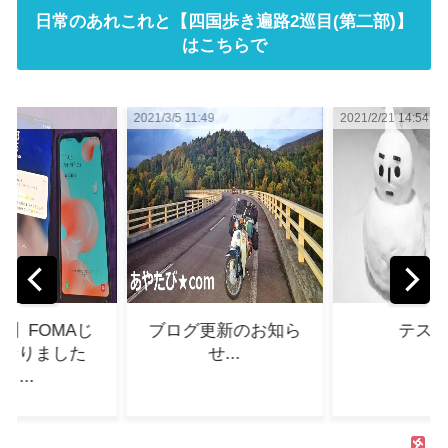
日常のあれこれと【四国歩き遍路2巡目(第二部)】
はこちらで
2021/3/5 11:49
2021/2/21 14:54
2021
ブログ更新のお知ら
テスト...
せ...