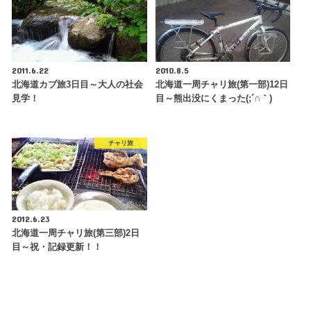
2011.6.22
2010.8.5
北海道カブ旅3日目～大人の社会
北海道一周チャリ旅(第一部)12日
見学！
目～熊出没にくまった(;´∩｀)
チャリ旅
2012.6.23
北海道一周チャリ旅(第三部)2日
目～祝・記録更新！！