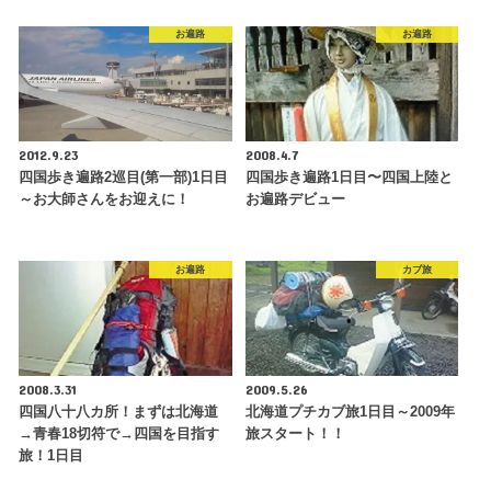
お遍路
お遍路
2012.9.23
2008.4.7
四国歩き遍路2巡目(第一部)1日目
四国歩き遍路1日目〜四国上陸と
～お大師さんをお迎えに！
お遍路デビュー
お遍路
カブ旅
2008.3.31
2009.5.26
四国八十八カ所！まずは北海道
北海道プチカブ旅1日目～2009年
→青春18切符で→四国を目指す
旅スタート！！
旅！1日目