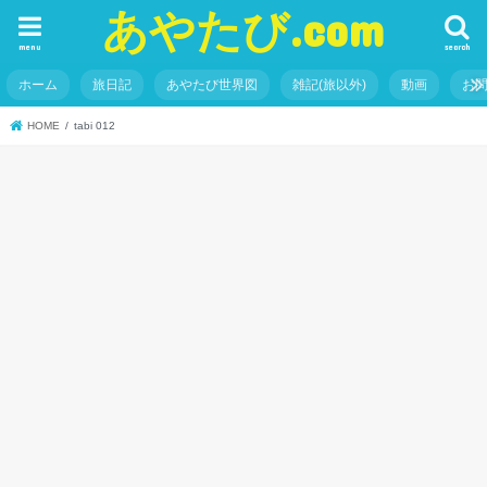
あやたび.com
menu
search
ホーム
旅日記
あやたび世界図
雑記(旅以外)
動画
お
HOME
tabi 012