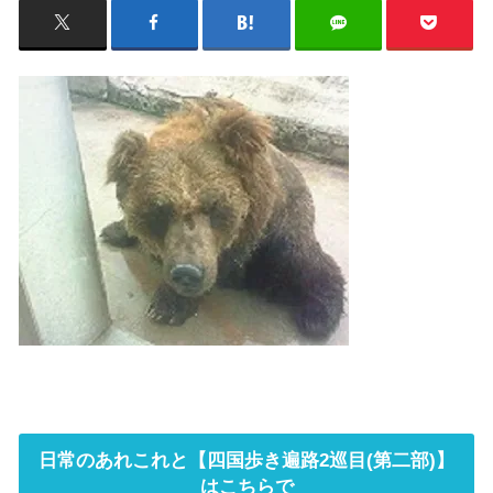
日常のあれこれと【四国歩き遍路2巡目(第二部)】
はこちらで