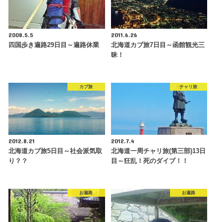
2008.5.5
2011.6.26
四国歩き遍路29日目～遍路休業
北海道カブ旅7日目～函館観光三
昧！
カブ旅
チャリ旅
2012.8.21
2012.7.4
北海道カブ旅5日目～社会派気取
北海道一周チャリ旅(第三部)13日
り？？
目～狂乱！死のダイブ！！
お遍路
お遍路