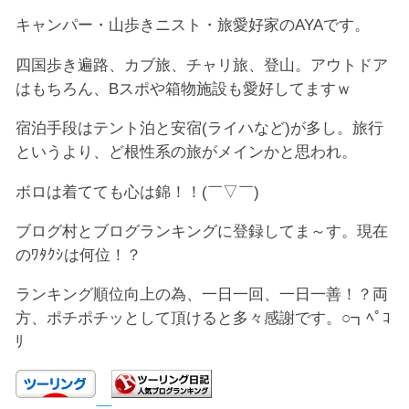
キャンパー・山歩きニスト・旅愛好家のAYAです。
四国歩き遍路、カブ旅、チャリ旅、登山。アウトドア
はもちろん、Bスポや箱物施設も愛好してますｗ
宿泊手段はテント泊と安宿(ライハなど)が多し。旅行
というより、ど根性系の旅がメインかと思われ。
ボロは着てても心は錦！！(￣▽￣)
ブログ村とブログランキングに登録してま～す。現在
のﾜﾀｸｼは何位！？
ランキング順位向上の為、一日一回、一日一善！？両
方、ポチポチッとして頂けると多々感謝です。○┓ﾍﾟｺ
ﾘ