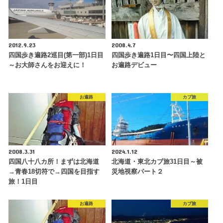
2012.9.23
2008.4.7
四国歩き遍路2巡目(第一部)1日目
四国歩き遍路1日目〜四国上陸と
～お大師さんをお迎えに！
お遍路デビュー
お遍路
カブ旅
2008.3.31
2024.1.12
四国八十八カ所！まずは北海道
北海道・東北カブ旅31日目～被
→青春18切符で→四国を目指す
災地視察パート２
旅！1日目
お遍路
カブ旅