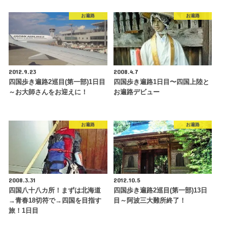
お遍路
お遍路
2012.9.23
2008.4.7
四国歩き遍路2巡目(第一部)1日目
四国歩き遍路1日目〜四国上陸と
～お大師さんをお迎えに！
お遍路デビュー
お遍路
お遍路
2008.3.31
2012.10.5
四国八十八カ所！まずは北海道
四国歩き遍路2巡目(第一部)13日
→青春18切符で→四国を目指す
目～阿波三大難所終了！
旅！1日目