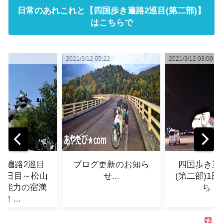
日常のあれこれと【四国歩き遍路2巡目(第二部)】
はこちらで
5:22
2021/3/12 03:00
2021/3/25 00:18
更新のお知ら
四国歩き遍路2巡目
ツーリング
せ...
(第二部)1日目～旅立
北海道202
ち！...