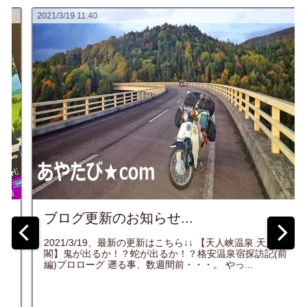
1:40
2021/3/16 07:23
更新のお知らせ...
四国歩き遍
入！】超
3/19、最新の更新はこちら↓↓ 【天人峡温泉 天人
宿！？...
出るか！？蛇が出るか！？格安温泉宿探訪記(前
ーグ 遡る事、数週間前・・・。 やっ...
★関西国際空港