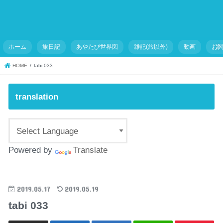
ホーム
旅日記
あやたび世界図
雑記(旅以外)
動画
お
HOME
tabi 033
translation
Powered by
Translate
2019.05.17
2019.05.19
tabi 033