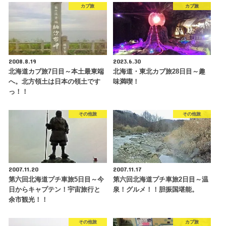
カブ旅
カブ旅
2008.8.19
2023.6.30
北海道カブ旅7日目～本土最東端
北海道・東北カブ旅28日目～趣
へ。北方領土は日本の領土です
味満喫！
っ！！
その他旅
その他旅
2007.11.20
2007.11.17
第六回北海道プチ車旅5日目～今
第六回北海道プチ車旅2日目～温
日からキャプテン！宇宙旅行と
泉！グルメ！！胆振国堪能。
余市観光！！
その他旅
カブ旅