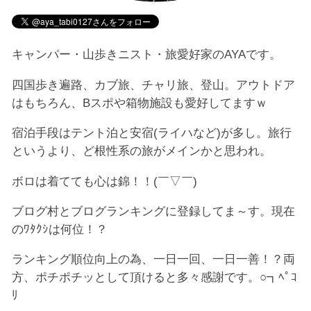
キャンパー・山歩きニスト・旅愛好家のAYAです。
四国歩き遍路、カブ旅、チャリ旅、登山。アウトドア
はもちろん、Bスポや箱物施設も愛好してますｗ
宿泊手段はテント泊と安宿(ライハなど)が多し。旅行
というより、ど根性系の旅がメインかと思われ。
ボロは着てても心は錦！！(￣▽￣)
ブログ村とブログランキングに登録してま～す。現在
のﾜﾀｸｼは何位！？
ランキング順位向上の為、一日一回、一日一善！？両
方、ポチポチッとして頂けると多々感謝です。○┓ﾍﾟｺ
ﾘ