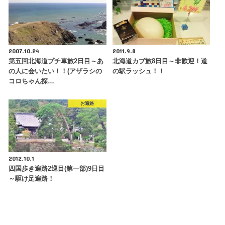
2007.10.24
2011.9.8
第五回北海道プチ車旅2日目～あ
北海道カブ旅8日目～非歓迎！道
の人に会いたい！！(アザラシの
の駅ラッシュ！！
コロちゃん探…
お遍路
2012.10.1
四国歩き遍路2巡目(第一部)9日目
～駆け足遍路！