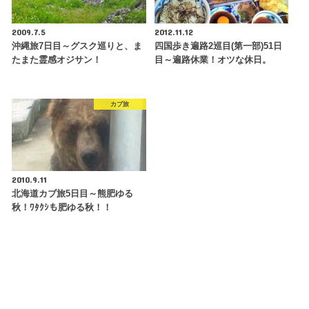
2009.7.5
2012.11.12
沖縄旅7日目～グスク巡りと、ま
四国歩き遍路2巡目(第一部)51日
たまた霊感オジサン！
目～遍路休業！オツな休日。
カブ旅
2010.9.11
北海道カブ旅5日目～熊肥ゆる
秋！ﾜﾀｸｼも肥ゆる秋！！