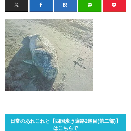
日常のあれこれと【四国歩き遍路2巡目(第二部)】
はこちらで