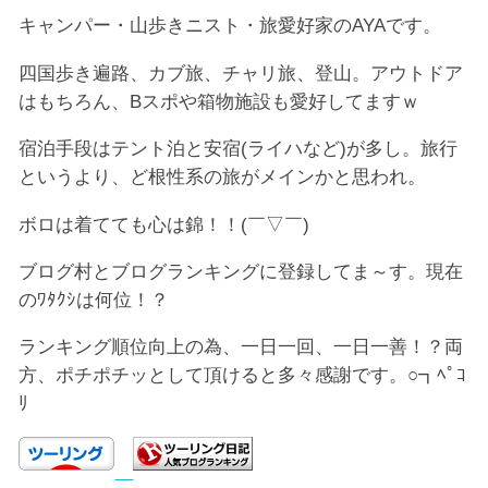
キャンパー・山歩きニスト・旅愛好家のAYAです。
四国歩き遍路、カブ旅、チャリ旅、登山。アウトドア
はもちろん、Bスポや箱物施設も愛好してますｗ
宿泊手段はテント泊と安宿(ライハなど)が多し。旅行
というより、ど根性系の旅がメインかと思われ。
ボロは着てても心は錦！！(￣▽￣)
ブログ村とブログランキングに登録してま～す。現在
のﾜﾀｸｼは何位！？
ランキング順位向上の為、一日一回、一日一善！？両
方、ポチポチッとして頂けると多々感謝です。○┓ﾍﾟｺ
ﾘ