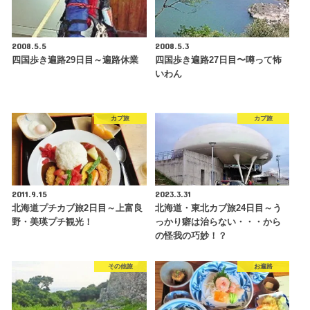
2008.5.5
2008.5.3
四国歩き遍路29日目～遍路休業
四国歩き遍路27日目〜噂って怖
いわん
カブ旅
カブ旅
2011.9.15
2023.3.31
北海道プチカブ旅2日目～上富良
北海道・東北カブ旅24日目～う
野・美瑛プチ観光！
っかり癖は治らない・・・から
の怪我の巧妙！？
その他旅
お遍路