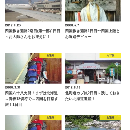
2012.9.23
2008.4.7
四国歩き遍路2巡目(第一部)1日目
四国歩き遍路1日目〜四国上陸と
～お大師さんをお迎えに！
お遍路デビュー
お遍路
カブ旅
2008.3.31
2012.8.18
四国八十八カ所！まずは北海道
北海道カブ旅2日目～残しておき
→青春18切符で→四国を目指す
たい北海道遺産！
旅！1日目
お遍路
お遍路