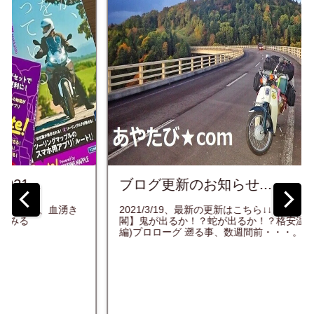
ブログ更新のお知らせ...
2021/3/19、最新の更新はこちら↓↓ 【天人峡温泉 天人
閣】鬼が出るか！？蛇が出るか！？格安温泉宿探訪記(前
編)プロローグ 遡る事、数週間前・・・。 やっ...