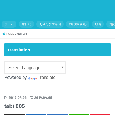
ホーム
旅日記
あやたび世界図
雑記(旅以外)
動画
お
HOME
tabi 005
translation
Powered by
Translate
2019.04.02
2019.04.05
tabi 005