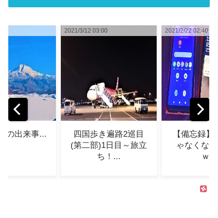
03:00
2021/2/22 02:40
2021/2/26 11:32
歩き遍路2巡目
【備忘録】FOMAじ
note始め
部)1日目～旅立
ゃなくなりました
ち！...
ｗ...