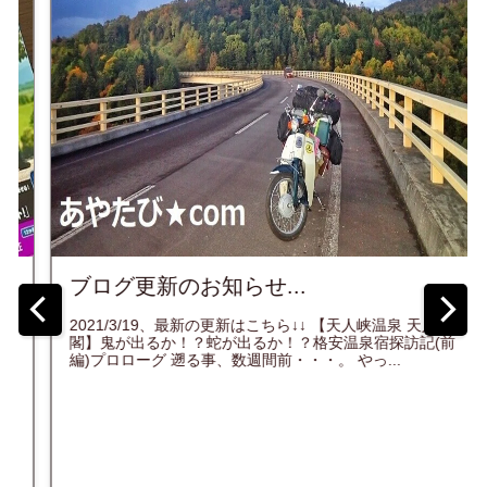
ブログ更新のお知らせ...
四
入
2021/3/19、最新の更新はこちら↓↓ 【天人峡温泉 天人
宿
閣】鬼が出るか！？蛇が出るか！？格安温泉宿探訪記(前
編)プロローグ 遡る事、数週間前・・・。 やっ...
★