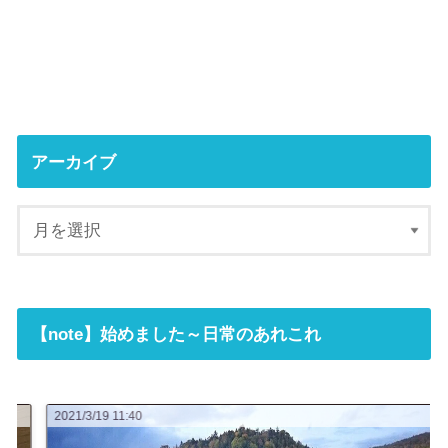
アーカイブ
【note】始めました～日常のあれこれ
2021/3/19 11:40
2021/