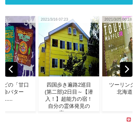
/3/16 07:23
2021/3/25 00:18
2021/3/11 
四国歩き遍路2巡目
ツーリングマップル
東日
(第二部)2日目～【潜
北海道2021...
迎える
入！】超能力の宿！
自分の霊体発見の
宿！？...