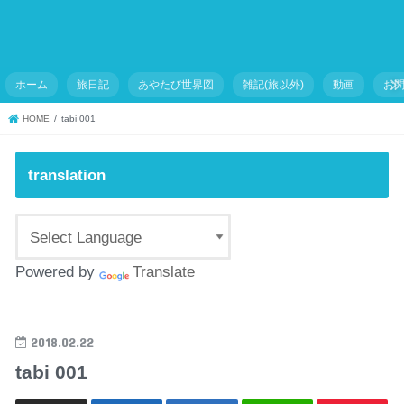
ホーム
旅日記
あやたび世界図
雑記(旅以外)
動画
お
HOME
tabi 001
translation
Powered by
Translate
2018.02.22
tabi 001