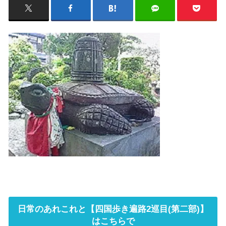
日常のあれこれと【四国歩き遍路2巡目(第二部)】
はこちらで