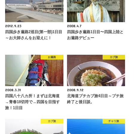
2012.9.23
2008.4.7
四国歩き遍路2巡目(第一部)1日目
四国歩き遍路1日目〜四国上陸と
～お大師さんをお迎えに！
お遍路デビュー
お遍路
カブ旅
2008.3.31
2008.9.12
四国八十八カ所！まずは北海道
北海道プチカブ旅4日目～プチ旅
→青春18切符で→四国を目指す
終了と後日談。
旅！1日目
カブ旅
チャリ旅