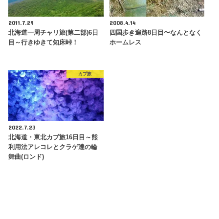
2011.7.29
2008.4.14
北海道一周チャリ旅(第二部)6日
四国歩き遍路8日目〜なんとなく
目～行きゆきて知床峠！
ホームレス
カブ旅
2022.7.23
北海道・東北カブ旅16日目～熊
利用法アレコレとクラゲ達の輪
舞曲(ロンド)