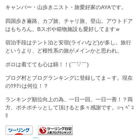
キャンパー・山歩きニスト・旅愛好家のAYAです。
四国歩き遍路、カブ旅、チャリ旅、登山。アウトドア
はもちろん、Bスポや箱物施設も愛好してますｗ
宿泊手段はテント泊と安宿(ライハなど)が多し。旅行
というより、ど根性系の旅がメインかと思われ。
ボロは着てても心は錦！！(￣▽￣)
ブログ村とブログランキングに登録してま～す。現在
のﾜﾀｸｼは何位！？
ランキング順位向上の為、一日一回、一日一善！？両
方、ポチポチッとして頂けると多々感謝です。○┓ﾍﾟｺ
ﾘ