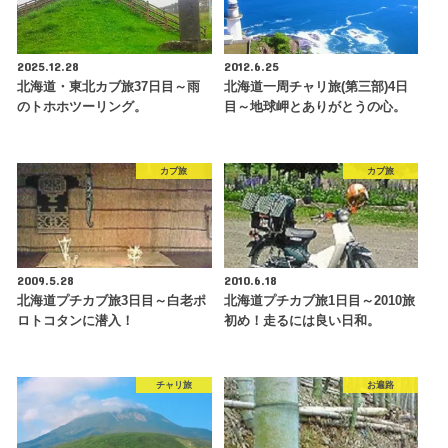
2025.12.28
2012.6.25
北海道・東北カブ旅37日目～雨
北海道一周チャリ旅(第三部)4日
のトホホツーリング。
目～地球岬とありがとうの心。
カブ旅
カブ旅
2009.5.28
2010.6.18
北海道プチカブ旅3日目～白老ポ
北海道プチカブ旅1日目～2010旅
ロトコタンに潜入！
初め！走るには良い日和。
チャリ旅
お遍路