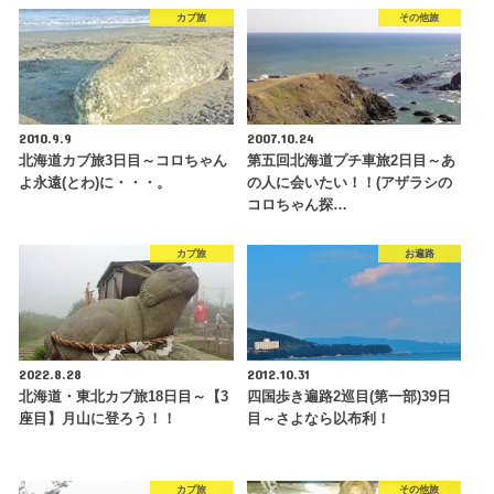
カブ旅
その他旅
2010.9.9
2007.10.24
北海道カブ旅3日目～コロちゃん
第五回北海道プチ車旅2日目～あ
よ永遠(とわ)に・・・。
の人に会いたい！！(アザラシの
コロちゃん探…
カブ旅
お遍路
2022.8.28
2012.10.31
北海道・東北カブ旅18日目～【3
四国歩き遍路2巡目(第一部)39日
座目】月山に登ろう！！
目～さよなら以布利！
カブ旅
その他旅