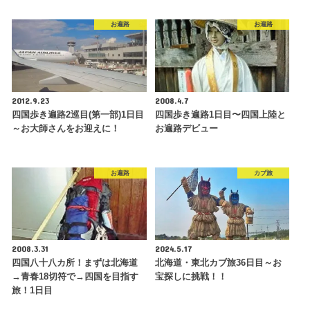
お遍路
お遍路
2012.9.23
2008.4.7
四国歩き遍路2巡目(第一部)1日目
四国歩き遍路1日目〜四国上陸と
～お大師さんをお迎えに！
お遍路デビュー
お遍路
カブ旅
2008.3.31
2024.5.17
四国八十八カ所！まずは北海道
北海道・東北カブ旅36日目～お
→青春18切符で→四国を目指す
宝探しに挑戦！！
旅！1日目