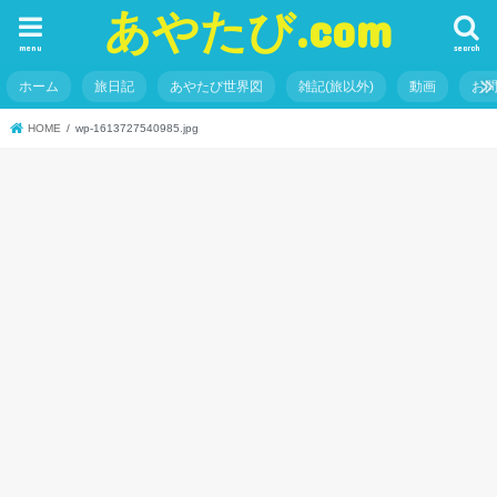
あやたび.com
menu
search
ホーム
旅日記
あやたび世界図
雑記(旅以外)
動画
お
HOME
wp-1613727540985.jpg