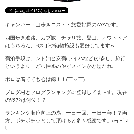
キャンパー・山歩きニスト・旅愛好家のAYAです。
四国歩き遍路、カブ旅、チャリ旅、登山。アウトドア
はもちろん、Bスポや箱物施設も愛好してますｗ
宿泊手段はテント泊と安宿(ライハなど)が多し。旅行
というより、ど根性系の旅がメインかと思われ。
ボロは着てても心は錦！！(￣▽￣)
ブログ村とブログランキングに登録してま～す。現在
のﾜﾀｸｼは何位！？
ランキング順位向上の為、一日一回、一日一善！？両
方、ポチポチッとして頂けると多々感謝です。○┓ﾍﾟｺ
ﾘ