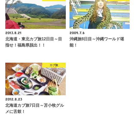
2013.8.21
2009.7.6
北海道・東北カブ旅12日目～目
沖縄旅8日目～沖縄ワールド堪
指せ！福島県脱出！！
能！
カブ旅
2012.8.23
北海道カブ旅7日目～苫小牧グル
メに舌鼓！