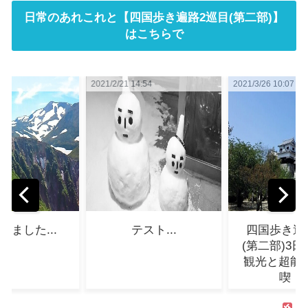
日常のあれこれと【四国歩き遍路2巡目(第二部)】
はこちらで
 14:54
2021/3/26 10:07
2021/3/9 16:06
テスト...
四国歩き遍路2巡目
3/9 最近
(第二部)3日目～松山
観光と超能力の宿満
喫！...