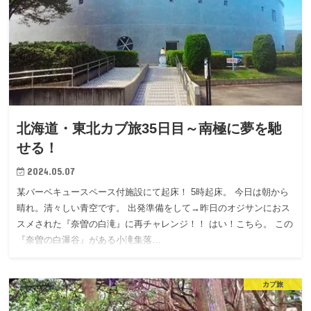
北海道・東北カブ旅35日目～南極に夢を馳
せる！
2024.05.07
某バーベキュースペース付施設にて起床！ 5時起床。 今日は朝から
晴れ。清々しい青空です。 出発準備をして→昨日のオジサンにおス
スメされた『奈曽の白滝』に再チャレンジ！！ はい！こちら。 この
『奈曽の白瀑谷』がある小滝集落…
カブ旅