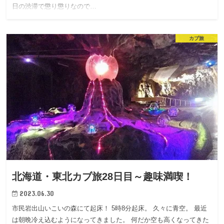
日の渋滞で懲り懲りなので…
カブ旅
北海道・東北カブ旅28日目～趣味満喫！
2023.06.30
市民岩出山いこいの森にて起床！ 5時8分起床。 久々に青空。 最近
は朝晩冷え込むようになってきました。 何だか空も高くなってきた