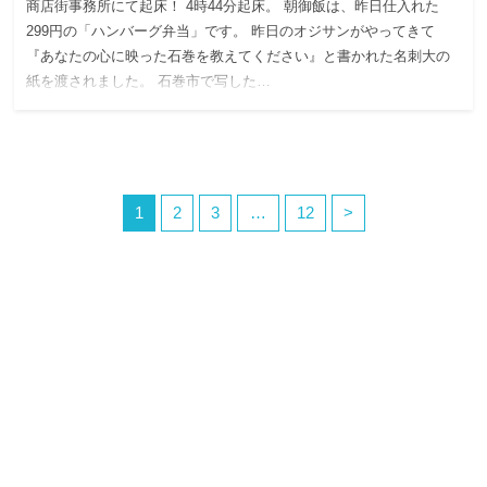
商店街事務所にて起床！ 4時44分起床。 朝御飯は、昨日仕入れた
299円の「ハンバーグ弁当」です。 昨日のオジサンがやってきて
『あなたの心に映った石巻を教えてください』と書かれた名刺大の
紙を渡されました。 石巻市で写した…
1
2
3
…
12
>