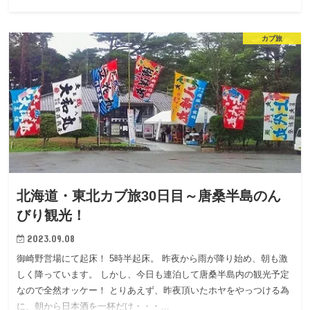
カブ旅
北海道・東北カブ旅30日目～唐桑半島のん
びり観光！
2023.09.08
御崎野営場にて起床！ 5時半起床。 昨夜から雨が降り始め、朝も激
しく降っています。 しかし、今日も連泊して唐桑半島内の観光予定
なので全然オッケー！ とりあえず、昨夜頂いたホヤをやっつける為
に、朝から日本酒を一杯だけ・・・…