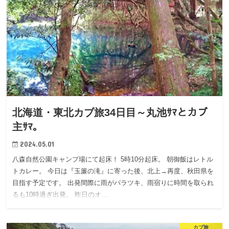
北海道・東北カブ旅34日目～丸池ｻﾏとカブ
主ｻﾏ。
2024.05.01
八森自然公園キャンプ場にて起床！ 5時10分起床。 朝御飯はレトル
トカレー。 今日は『玉簾の滝』に寄った後、北上→再度、秋田県を
目指す予定です。 出発間際に雨がパラツキ、雨宿りに時間を取られ
るも10時過ぎ出発。 昨日のオ…
カブ旅