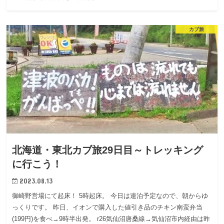
カブ旅
北海道・東北カブ旅29日目～トレッキング
に行こう！
2023.08.13
御崎野営場にて起床！ 5時起床。 今日は連泊予定なので、朝からゆ
っくりです。 昨日、イオンで購入した値引き品のチキン南蛮弁当
(199円)を食べ→9時半出発。 r26気仙沼唐桑線→気仙沼市内経由は昨