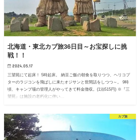
北海道・東北カブ旅36日目～お宝探しに挑
戦！！
2024.05.17
三望苑にて起床！ 5時起床。 納豆ご飯の朝食を取りつつ、ヘリコプ
ターのラジコンを飛ばしに来たオジサンと世間話をしつつ～。 9時
頃、キャンプ場の管理人がやってきて料金徴収。(1泊515円) ※『三
望苑』は施設の老朽化に伴い…
カブ旅