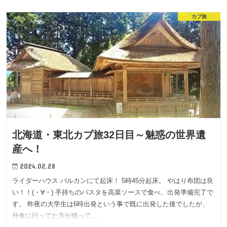
カブ旅
北海道・東北カブ旅32日目～魅惑の世界遺
産へ！
2024.02.28
ライダーハウス バルカンにて起床！ 5時45分起床。 やはり布団は良
い！！(・∀・) 手持ちのパスタを高菜ソースで食べ、出発準備完了で
す。 昨夜の大学生は6時出発という事で既に出発した後でしたが、
外食に行ってた方が残って…