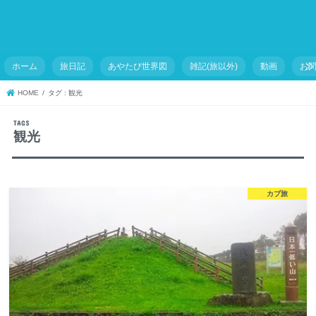
ホーム
旅日記
あやたび世界図
雑記(旅以外)
動画
お
HOME
タグ : 観光
観光
カブ旅