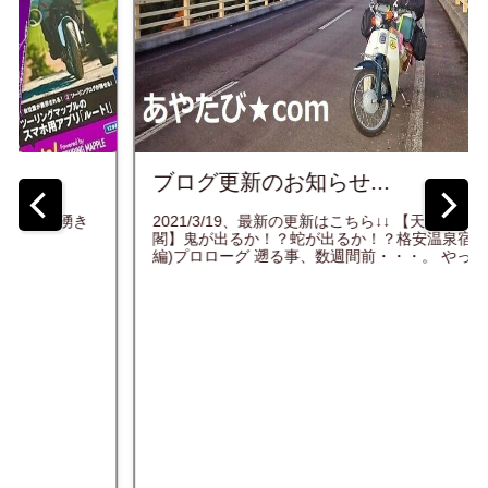
四国歩き遍路2巡目(第二部)2日目
入！】超能力の宿！自分の霊体発
人峡温泉 天人
宿！？...
泉宿探訪記(前
...
★関西国際空港のベンチにて起床！ 4/26 続き