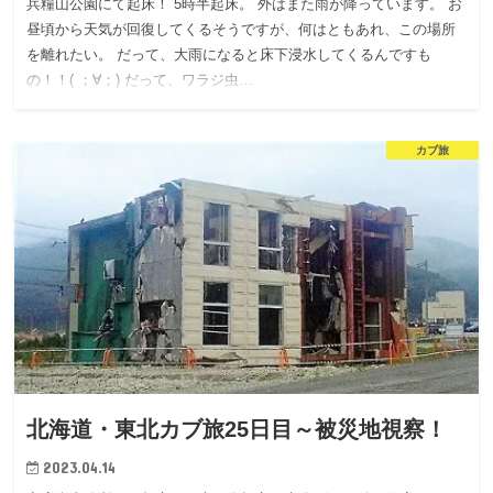
兵糧山公園にて起床！ 5時半起床。 外はまた雨が降っています。 お
昼頃から天気が回復してくるそうですが、何はともあれ、この場所
を離れたい。 だって、大雨になると床下浸水してくるんですも
の！！( ；∀；) だって、ワラジ虫…
カブ旅
北海道・東北カブ旅25日目～被災地視察！
2023.04.14